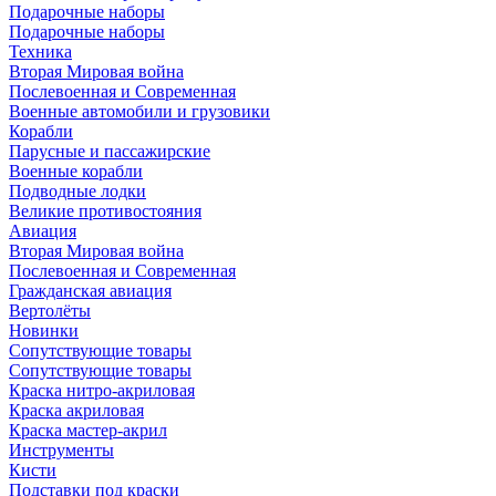
Подарочные наборы
Подарочные наборы
Техника
Вторая Мировая война
Послевоенная и Современная
Военные автомобили и грузовики
Корабли
Парусные и пассажирские
Военные корабли
Подводные лодки
Великие противостояния
Авиация
Вторая Мировая война
Послевоенная и Современная
Гражданская авиация
Вертолёты
Новинки
Сопутствующие товары
Сопутствующие товары
Краска нитро-акриловая
Краска акриловая
Краска мастер-акрил
Инструменты
Кисти
Подставки под краски