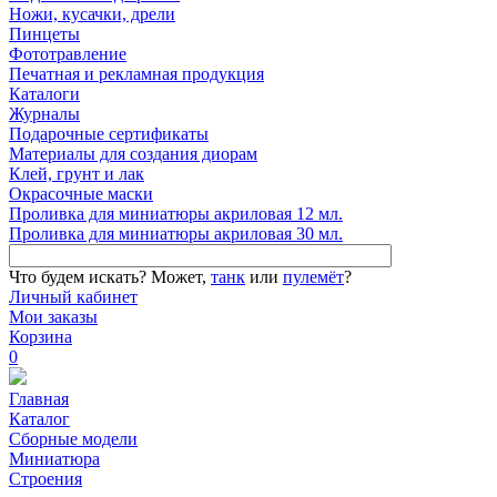
Ножи, кусачки, дрели
Пинцеты
Фототравление
Печатная и рекламная продукция
Каталоги
Журналы
Подарочные сертификаты
Материалы для создания диорам
Клей, грунт и лак
Окрасочные маски
Проливка для миниатюры акриловая 12 мл.
Проливка для миниатюры акриловая 30 мл.
Что будем искать?
Может,
танк
или
пулемёт
?
Личный кабинет
Мои заказы
Корзина
0
Главная
Каталог
Сборные модели
Миниатюра
Строения