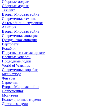
Сборные модели
Сборные модели
Техника
Вторая Мировая война
Современная техника
Автомобили и грузовики
Авиация
Вторая Мировая война
Современная авиация
Гражданская авиация
Вертолёты
Корабли
Парусные и пассажирские
Военные корабли
Подводные лодки
World of Warships
Современные корабли
Миниатюра
Фигуры
Строения
Вторая Мировая война
Современная
Мстители
Коллекционные модели
Детские модели