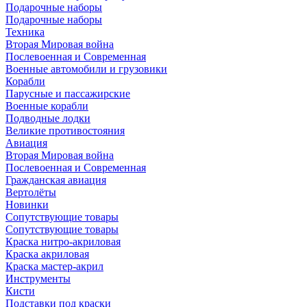
Подарочные наборы
Подарочные наборы
Техника
Вторая Мировая война
Послевоенная и Современная
Военные автомобили и грузовики
Корабли
Парусные и пассажирские
Военные корабли
Подводные лодки
Великие противостояния
Авиация
Вторая Мировая война
Послевоенная и Современная
Гражданская авиация
Вертолёты
Новинки
Сопутствующие товары
Сопутствующие товары
Краска нитро-акриловая
Краска акриловая
Краска мастер-акрил
Инструменты
Кисти
Подставки под краски