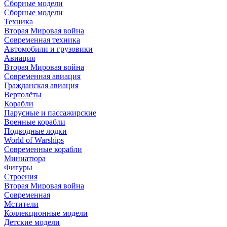
Сборные модели
Сборные модели
Техника
Вторая Мировая война
Современная техника
Автомобили и грузовики
Авиация
Вторая Мировая война
Современная авиация
Гражданская авиация
Вертолёты
Корабли
Парусные и пассажирские
Военные корабли
Подводные лодки
World of Warships
Современные корабли
Миниатюра
Фигуры
Строения
Вторая Мировая война
Современная
Мстители
Коллекционные модели
Детские модели