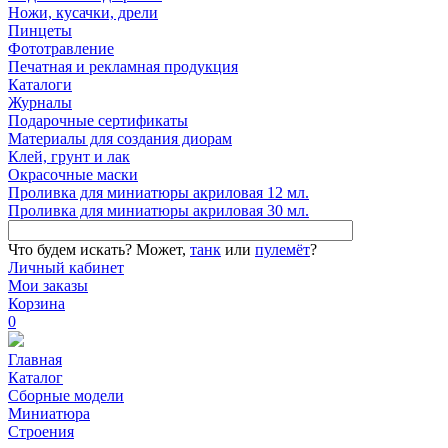
Ножи, кусачки, дрели
Пинцеты
Фототравление
Печатная и рекламная продукция
Каталоги
Журналы
Подарочные сертификаты
Материалы для создания диорам
Клей, грунт и лак
Окрасочные маски
Проливка для миниатюры акриловая 12 мл.
Проливка для миниатюры акриловая 30 мл.
Что будем искать?
Может,
танк
или
пулемёт
?
Личный кабинет
Мои заказы
Корзина
0
Главная
Каталог
Сборные модели
Миниатюра
Строения