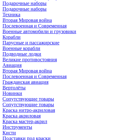
Подарочные наборы
Подарочные наборы
Техника
Вторая Мировая война
Послевоенная и Современная
Военные автомобили и грузовики
Корабли
Парусные и пассажирские
Военные корабли
Подводные лодки
Великие противостояния
Авиация
Вторая Мировая война
Послевоенная и Современная
Гражданская авиация
Вертолёты
Новинки
Сопутствующие товары
Сопутствующие товары
Краска нитро-акриловая
Краска акриловая
Краска мастер-акрил
Инструменты
Кисти
Подставки под краски