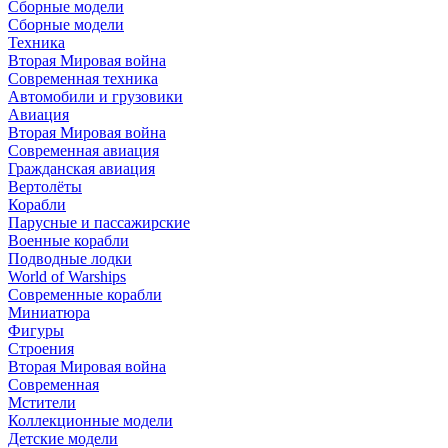
Сборные модели
Сборные модели
Техника
Вторая Мировая война
Современная техника
Автомобили и грузовики
Авиация
Вторая Мировая война
Современная авиация
Гражданская авиация
Вертолёты
Корабли
Парусные и пассажирские
Военные корабли
Подводные лодки
World of Warships
Современные корабли
Миниатюра
Фигуры
Строения
Вторая Мировая война
Современная
Мстители
Коллекционные модели
Детские модели