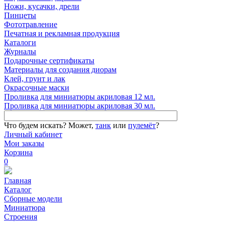
Ножи, кусачки, дрели
Пинцеты
Фототравление
Печатная и рекламная продукция
Каталоги
Журналы
Подарочные сертификаты
Материалы для создания диорам
Клей, грунт и лак
Окрасочные маски
Проливка для миниатюры акриловая 12 мл.
Проливка для миниатюры акриловая 30 мл.
Что будем искать?
Может,
танк
или
пулемёт
?
Личный кабинет
Мои заказы
Корзина
0
Главная
Каталог
Сборные модели
Миниатюра
Строения