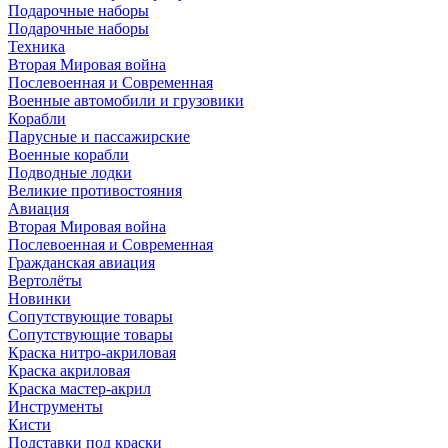
Подарочные наборы
Подарочные наборы
Техника
Вторая Мировая война
Послевоенная и Современная
Военные автомобили и грузовики
Корабли
Парусные и пассажирские
Военные корабли
Подводные лодки
Великие противостояния
Авиация
Вторая Мировая война
Послевоенная и Современная
Гражданская авиация
Вертолёты
Новинки
Сопутствующие товары
Сопутствующие товары
Краска нитро-акриловая
Краска акриловая
Краска мастер-акрил
Инструменты
Кисти
Подставки под краски