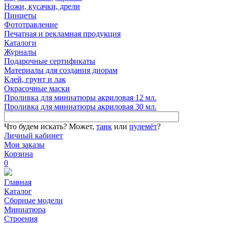
Ножи, кусачки, дрели
Пинцеты
Фототравление
Печатная и рекламная продукция
Каталоги
Журналы
Подарочные сертификаты
Материалы для создания диорам
Клей, грунт и лак
Окрасочные маски
Проливка для миниатюры акриловая 12 мл.
Проливка для миниатюры акриловая 30 мл.
Что будем искать?
Может,
танк
или
пулемёт
?
Личный кабинет
Мои заказы
Корзина
0
Главная
Каталог
Сборные модели
Миниатюра
Строения