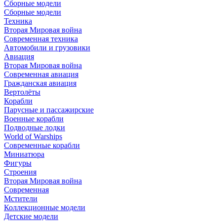
Сборные модели
Сборные модели
Техника
Вторая Мировая война
Современная техника
Автомобили и грузовики
Авиация
Вторая Мировая война
Современная авиация
Гражданская авиация
Вертолёты
Корабли
Парусные и пассажирские
Военные корабли
Подводные лодки
World of Warships
Современные корабли
Миниатюра
Фигуры
Строения
Вторая Мировая война
Современная
Мстители
Коллекционные модели
Детские модели