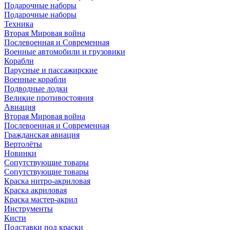
Подарочные наборы
Подарочные наборы
Техника
Вторая Мировая война
Послевоенная и Современная
Военные автомобили и грузовики
Корабли
Парусные и пассажирские
Военные корабли
Подводные лодки
Великие противостояния
Авиация
Вторая Мировая война
Послевоенная и Современная
Гражданская авиация
Вертолёты
Новинки
Сопутствующие товары
Сопутствующие товары
Краска нитро-акриловая
Краска акриловая
Краска мастер-акрил
Инструменты
Кисти
Подставки под краски