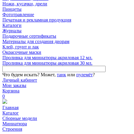
Ножи, кусачки, дрели
Пинцеты
Фототравление
Печатная и рекламная продукция
Каталоги
Журналы
Подарочные сертификаты
Материалы для создания диорам
Клей, грунт и лак
Окрасочные маски
Проливка для миниатюры акриловая 12 мл.
Проливка для миниатюры акриловая 30 мл.
Что будем искать?
Может,
танк
или
пулемёт
?
Личный кабинет
Мои заказы
Корзина
0
Главная
Каталог
Сборные модели
Миниатюра
Строения