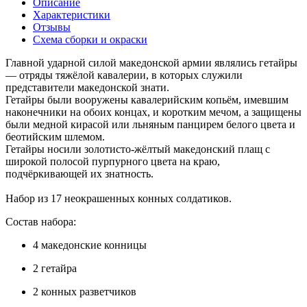
Описание
Характеристики
Отзывы
Схема сборки и окраски
Главной ударной силой македонской армии являлись гетайры
— отряды тяжёлой кавалерии, в которых служили
представители македонской знати.
Гетайры были вооружены кавалерийским копьём, имевшим
наконечники на обоих концах, и коротким мечом, а защищены
были медной кирасой или льняным панцирем белого цвета и
беотийским шлемом.
Гетайры носили золотисто-жёлтый македонский плащ с
широкой полосой пурпурного цвета на краю,
подчёркивающей их знатность.
Набор из 17 неокрашенных конных солдатиков.
Состав набора:
4 македонские конницы
2 гетайра
2 конных разветчиков