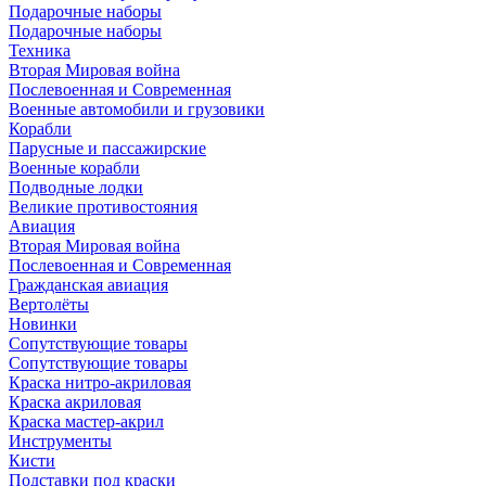
Подарочные наборы
Подарочные наборы
Техника
Вторая Мировая война
Послевоенная и Современная
Военные автомобили и грузовики
Корабли
Парусные и пассажирские
Военные корабли
Подводные лодки
Великие противостояния
Авиация
Вторая Мировая война
Послевоенная и Современная
Гражданская авиация
Вертолёты
Новинки
Сопутствующие товары
Сопутствующие товары
Краска нитро-акриловая
Краска акриловая
Краска мастер-акрил
Инструменты
Кисти
Подставки под краски