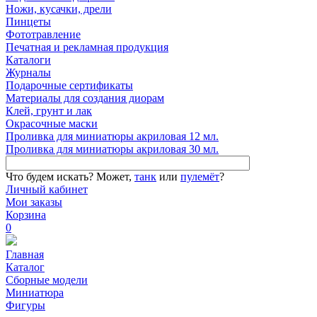
Ножи, кусачки, дрели
Пинцеты
Фототравление
Печатная и рекламная продукция
Каталоги
Журналы
Подарочные сертификаты
Материалы для создания диорам
Клей, грунт и лак
Окрасочные маски
Проливка для миниатюры акриловая 12 мл.
Проливка для миниатюры акриловая 30 мл.
Что будем искать?
Может,
танк
или
пулемёт
?
Личный кабинет
Мои заказы
Корзина
0
Главная
Каталог
Сборные модели
Миниатюра
Фигуры