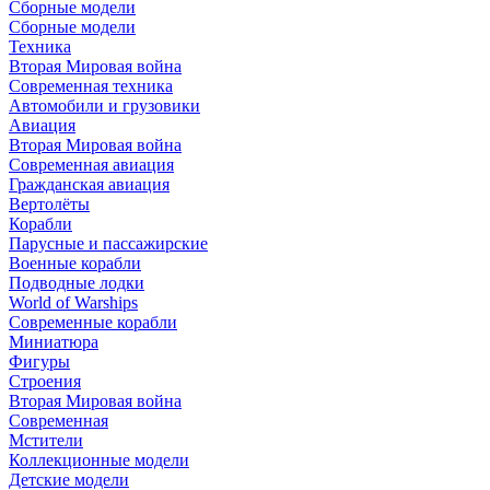
Сборные модели
Сборные модели
Техника
Вторая Мировая война
Современная техника
Автомобили и грузовики
Авиация
Вторая Мировая война
Современная авиация
Гражданская авиация
Вертолёты
Корабли
Парусные и пассажирские
Военные корабли
Подводные лодки
World of Warships
Современные корабли
Миниатюра
Фигуры
Строения
Вторая Мировая война
Современная
Мстители
Коллекционные модели
Детские модели