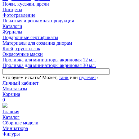
Ножи, кусачки, дрели
Пинцеты
Фототравление
Печатная и рекламная продукция
Каталоги
Журналы
Подарочные сертификаты
Материалы для создания диорам
Клей, грунт и лак
Окрасочные маски
Проливка для миниатюры акриловая 12 мл.
Проливка для миниатюры акриловая 30 мл.
Что будем искать?
Может,
танк
или
пулемёт
?
Личный кабинет
Мои заказы
Корзина
0
Главная
Каталог
Сборные модели
Миниатюра
Фигуры