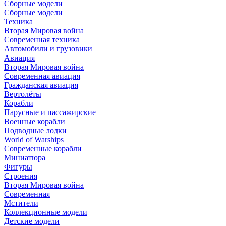
Сборные модели
Сборные модели
Техника
Вторая Мировая война
Современная техника
Автомобили и грузовики
Авиация
Вторая Мировая война
Современная авиация
Гражданская авиация
Вертолёты
Корабли
Парусные и пассажирские
Военные корабли
Подводные лодки
World of Warships
Современные корабли
Миниатюра
Фигуры
Строения
Вторая Мировая война
Современная
Мстители
Коллекционные модели
Детские модели