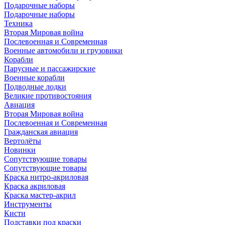
Подарочные наборы
Подарочные наборы
Техника
Вторая Мировая война
Послевоенная и Современная
Военные автомобили и грузовики
Корабли
Парусные и пассажирские
Военные корабли
Подводные лодки
Великие противостояния
Авиация
Вторая Мировая война
Послевоенная и Современная
Гражданская авиация
Вертолёты
Новинки
Сопутствующие товары
Сопутствующие товары
Краска нитро-акриловая
Краска акриловая
Краска мастер-акрил
Инструменты
Кисти
Подставки под краски