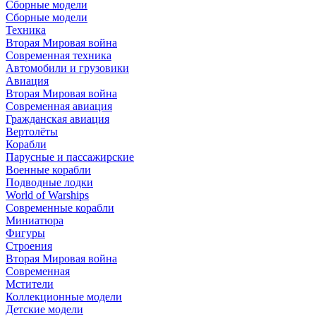
Сборные модели
Сборные модели
Техника
Вторая Мировая война
Современная техника
Автомобили и грузовики
Авиация
Вторая Мировая война
Современная авиация
Гражданская авиация
Вертолёты
Корабли
Парусные и пассажирские
Военные корабли
Подводные лодки
World of Warships
Современные корабли
Миниатюра
Фигуры
Строения
Вторая Мировая война
Современная
Мстители
Коллекционные модели
Детские модели