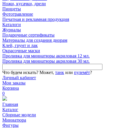
Ножи, кусачки, дрели
Пинцеты
Фототравление
Печатная и рекламная продукция
Каталоги
Журналы
Подарочные сертификаты
Материалы для создания диорам
Клей, грунт и лак
Окрасочные маски
Проливка для миниатюры акриловая 12 мл.
Проливка для миниатюры акриловая 30 мл.
Что будем искать?
Может,
танк
или
пулемёт
?
Личный кабинет
Мои заказы
Корзина
0
Главная
Каталог
Сборные модели
Миниатюра
Фигуры