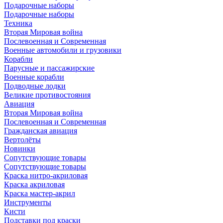
Подарочные наборы
Подарочные наборы
Техника
Вторая Мировая война
Послевоенная и Современная
Военные автомобили и грузовики
Корабли
Парусные и пассажирские
Военные корабли
Подводные лодки
Великие противостояния
Авиация
Вторая Мировая война
Послевоенная и Современная
Гражданская авиация
Вертолёты
Новинки
Сопутствующие товары
Сопутствующие товары
Краска нитро-акриловая
Краска акриловая
Краска мастер-акрил
Инструменты
Кисти
Подставки под краски