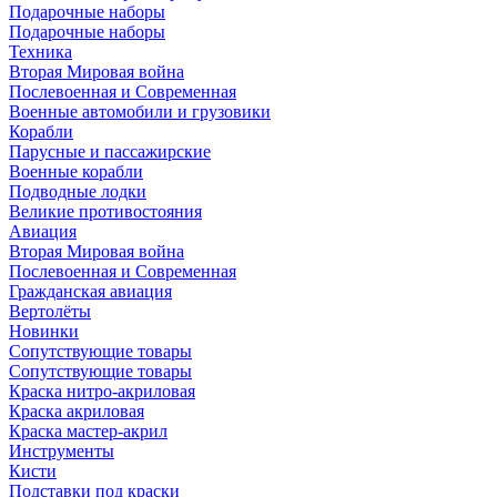
Подарочные наборы
Подарочные наборы
Техника
Вторая Мировая война
Послевоенная и Современная
Военные автомобили и грузовики
Корабли
Парусные и пассажирские
Военные корабли
Подводные лодки
Великие противостояния
Авиация
Вторая Мировая война
Послевоенная и Современная
Гражданская авиация
Вертолёты
Новинки
Сопутствующие товары
Сопутствующие товары
Краска нитро-акриловая
Краска акриловая
Краска мастер-акрил
Инструменты
Кисти
Подставки под краски