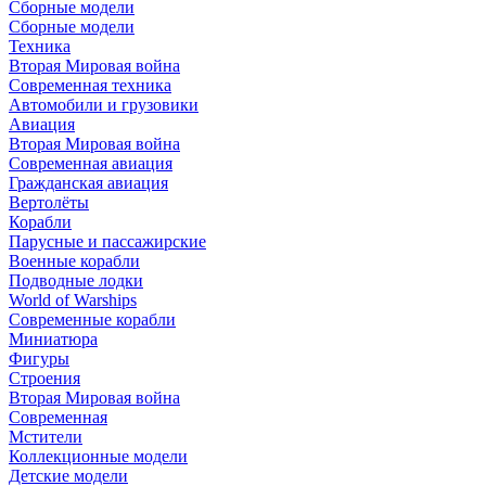
Сборные модели
Сборные модели
Техника
Вторая Мировая война
Современная техника
Автомобили и грузовики
Авиация
Вторая Мировая война
Современная авиация
Гражданская авиация
Вертолёты
Корабли
Парусные и пассажирские
Военные корабли
Подводные лодки
World of Warships
Современные корабли
Миниатюра
Фигуры
Строения
Вторая Мировая война
Современная
Мстители
Коллекционные модели
Детские модели