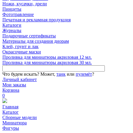
Ножи, кусачки, дрели
Пинцеты
Фототравление
Печатная и рекламная продукция
Каталоги
Журналы
Подарочные сертификаты
Материалы для создания диорам
Клей, грунт и лак
Окрасочные маски
Проливка для миниатюры акриловая 12 мл.
Проливка для миниатюры акриловая 30 мл.
Что будем искать?
Может,
танк
или
пулемёт
?
Личный кабинет
Мои заказы
Корзина
0
Главная
Каталог
Сборные модели
Миниатюра
Фигуры