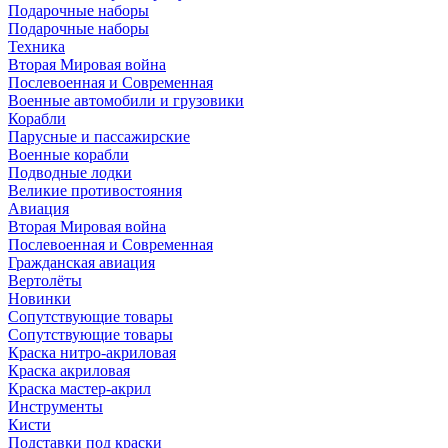
Подарочные наборы
Подарочные наборы
Техника
Вторая Мировая война
Послевоенная и Современная
Военные автомобили и грузовики
Корабли
Парусные и пассажирские
Военные корабли
Подводные лодки
Великие противостояния
Авиация
Вторая Мировая война
Послевоенная и Современная
Гражданская авиация
Вертолёты
Новинки
Сопутствующие товары
Сопутствующие товары
Краска нитро-акриловая
Краска акриловая
Краска мастер-акрил
Инструменты
Кисти
Подставки под краски