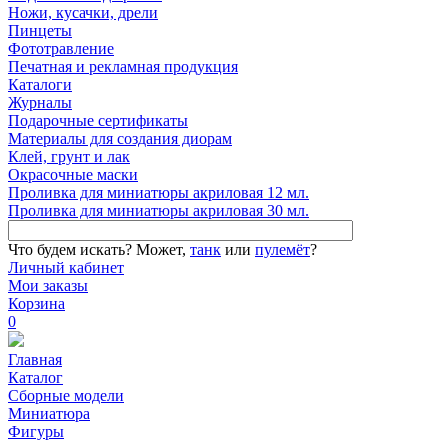
Ножи, кусачки, дрели
Пинцеты
Фототравление
Печатная и рекламная продукция
Каталоги
Журналы
Подарочные сертификаты
Материалы для создания диорам
Клей, грунт и лак
Окрасочные маски
Проливка для миниатюры акриловая 12 мл.
Проливка для миниатюры акриловая 30 мл.
Что будем искать?
Может,
танк
или
пулемёт
?
Личный кабинет
Мои заказы
Корзина
0
Главная
Каталог
Сборные модели
Миниатюра
Фигуры