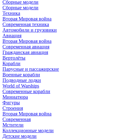
Сборные модели
Сборные модели
Техника
Вторая Мировая война
Современная техника
Автомобили и грузовики
Авиация
Вторая Мировая война
Современная авиация
Гражданская авиация
Вертолёты
Корабли
Парусные и пассажирские
Военные корабли
Подводные лодки
World of Warships
Современные корабли
Миниатюра
Фигуры
Строения
Вторая Мировая война
Современная
Мстители
Коллекционные модели
Детские модели