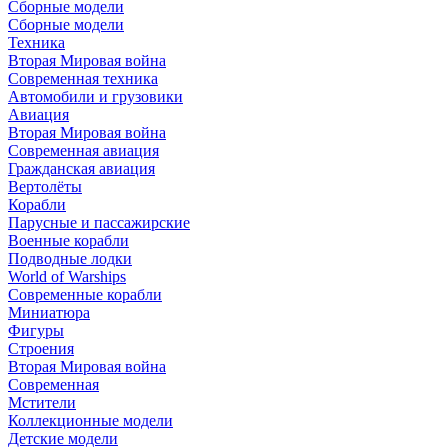
Сборные модели
Сборные модели
Техника
Вторая Мировая война
Современная техника
Автомобили и грузовики
Авиация
Вторая Мировая война
Современная авиация
Гражданская авиация
Вертолёты
Корабли
Парусные и пассажирские
Военные корабли
Подводные лодки
World of Warships
Современные корабли
Миниатюра
Фигуры
Строения
Вторая Мировая война
Современная
Мстители
Коллекционные модели
Детские модели