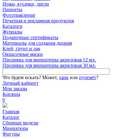
Ножи, кусачки, дрели
Пинцеты
Фототравление
Печатная и рекламная продукция
Каталоги
Журналы
Подарочные сертификаты
Материалы для создания диорам
Клей, грунт и лак
Окрасочные маски
Проливка для миниатюры акриловая 12 мл.
Проливка для миниатюры акриловая 30 мл.
Что будем искать?
Может,
танк
или
пулемёт
?
Личный кабинет
Мои заказы
Корзина
0
Главная
Каталог
Сборные модели
Миниатюра
Фигуры