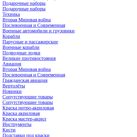
Подарочные наборы
Подарочные наборы
Техника
Вторая Мировая война
Послевоенная и Современная
Военные автомобили и грузовики
Корабли
Парусные и пассажирские
Военные корабли
Подводные лодки
Великие противостояния
Авиация
Вторая Мировая война
Послевоенная и Современная
Гражданская авиация
Вертолёты
Новинки
Сопутствующие товары
Сопутствующие товары
Краска нитро-акриловая
Краска акриловая
Краска мастер-акрил
Инструменты
Кисти
Подставки под краски