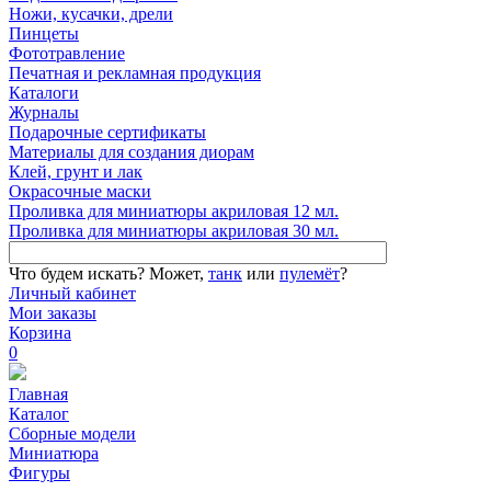
Ножи, кусачки, дрели
Пинцеты
Фототравление
Печатная и рекламная продукция
Каталоги
Журналы
Подарочные сертификаты
Материалы для создания диорам
Клей, грунт и лак
Окрасочные маски
Проливка для миниатюры акриловая 12 мл.
Проливка для миниатюры акриловая 30 мл.
Что будем искать?
Может,
танк
или
пулемёт
?
Личный кабинет
Мои заказы
Корзина
0
Главная
Каталог
Сборные модели
Миниатюра
Фигуры