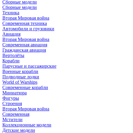
Сборные модели
Сборные модели
Техника
Вторая Мировая война
Современная техника
Автомобили и грузовики
Авиация
Вторая Мировая война
Современная авиация
Гражданская авиация
Вертолёты
Корабли
Парусные и пассажирские
Военные корабли
Подводные лодки
World of Warships
Современные корабли
Миниатюра
Фигуры
Строения
Вторая Мировая война
Современная
Мстители
Коллекционные модели
Детские модели