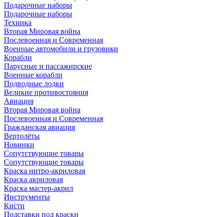
Подарочные наборы
Подарочные наборы
Техника
Вторая Мировая война
Послевоенная и Современная
Военные автомобили и грузовики
Корабли
Парусные и пассажирские
Военные корабли
Подводные лодки
Великие противостояния
Авиация
Вторая Мировая война
Послевоенная и Современная
Гражданская авиация
Вертолёты
Новинки
Сопутствующие товары
Сопутствующие товары
Краска нитро-акриловая
Краска акриловая
Краска мастер-акрил
Инструменты
Кисти
Подставки под краски