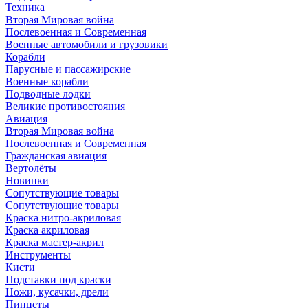
Техника
Вторая Мировая война
Послевоенная и Современная
Военные автомобили и грузовики
Корабли
Парусные и пассажирские
Военные корабли
Подводные лодки
Великие противостояния
Авиация
Вторая Мировая война
Послевоенная и Современная
Гражданская авиация
Вертолёты
Новинки
Сопутствующие товары
Сопутствующие товары
Краска нитро-акриловая
Краска акриловая
Краска мастер-акрил
Инструменты
Кисти
Подставки под краски
Ножи, кусачки, дрели
Пинцеты