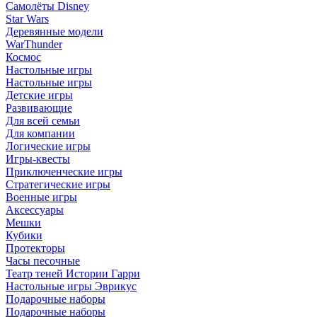
Самолёты Disney
Star Wars
Деревянные модели
WarThunder
Космос
Настольные игры
Настольные игры
Детские игры
Развивающие
Для всей семьи
Для компании
Логические игры
Игры-квесты
Приключенческие игры
Стратегические игры
Военные игры
Аксессуары
Мешки
Кубики
Протекторы
Часы песочные
Театр теней Истории Гарри
Настольные игры Эврикус
Подарочные наборы
Подарочные наборы