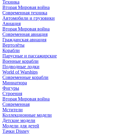
Техника
Вторая Мировая война
Современная техника
Автомобили и грузовики
Авиация
Вторая Мировая война
Современная авиация
Гражданская авиация
Вертолёты
Корабли
Парусные и пассажирские
Военные корабли
Подводные лодки
World of Warships
Современные корабли
Миниатюра
Фигуры
Строения
Вторая Мировая война
Современная
Мстители
Коллекционные модели
Детские модели
Модели для детей
Тачки Disney