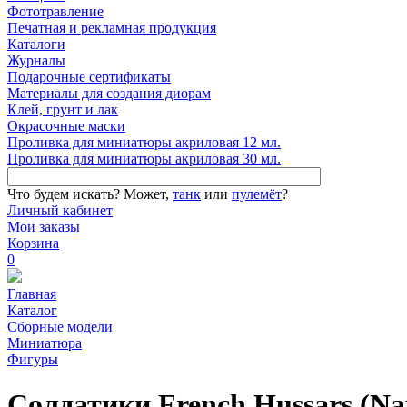
Фототравление
Печатная и рекламная продукция
Каталоги
Журналы
Подарочные сертификаты
Материалы для создания диорам
Клей, грунт и лак
Окрасочные маски
Проливка для миниатюры акриловая 12 мл.
Проливка для миниатюры акриловая 30 мл.
Что будем искать?
Может,
танк
или
пулемёт
?
Личный кабинет
Мои заказы
Корзина
0
Главная
Каталог
Сборные модели
Миниатюра
Фигуры
Солдатики French Hussars (Na