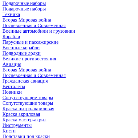
Подарочные наборы
Подарочные наборы
Техника
Вторая Мировая война
Послевоенная и Современная
Военные автомобили и грузовики
Корабли
Парусные и пассажирские
Военные корабли
Подводные лодки
Великие противостояния
Авиация
Вторая Мировая война
Послевоенная и Современная
Гражданская авиация
Вертолёты
Новинки
Сопутствующие товары
Сопутствующие товары
Краска нитро-акриловая
Краска акриловая
Краска мастер-акрил
Инструменты
Кисти
Подставки под краски