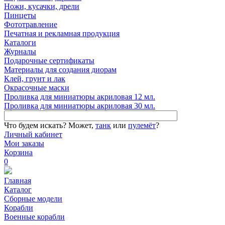
Ножи, кусачки, дрели
Пинцеты
Фототравление
Печатная и рекламная продукция
Каталоги
Журналы
Подарочные сертификаты
Материалы для создания диорам
Клей, грунт и лак
Окрасочные маски
Проливка для миниатюры акриловая 12 мл.
Проливка для миниатюры акриловая 30 мл.
Что будем искать?
Может,
танк
или
пулемёт
?
Личный кабинет
Мои заказы
Корзина
0
Главная
Каталог
Сборные модели
Корабли
Военные корабли