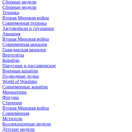
Сборные модели
Сборные модели
Техника
Вторая Мировая война
Современная техника
Автомобили и грузовики
Авиация
Вторая Мировая война
Современная авиация
Гражданская авиация
Вертолёты
Корабли
Парусные и пассажирские
Военные корабли
Подводные лодки
World of Warships
Современные корабли
Миниатюра
Фигуры
Строения
Вторая Мировая война
Современная
Мстители
Коллекционные модели
Детские модели