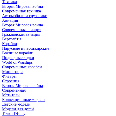
Техника
Вторая Мировая война
Современная техника
Автомобили и грузовики
Авиация
Вторая Мировая война
Современная авиация
Гражданская авиация
Вертолёты
Корабли
Парусные и пассажирские
Военные корабли
Подводные лодки
World of Warships
Современные корабли
Миниатюра
Фигуры
Строения
Вторая Мировая война
Современная
Мстители
Коллекционные модели
Детские модели
Модели для детей
Тачки Disney