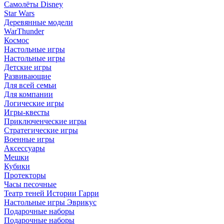
Самолёты Disney
Star Wars
Деревянные модели
WarThunder
Космос
Настольные игры
Настольные игры
Детские игры
Развивающие
Для всей семьи
Для компании
Логические игры
Игры-квесты
Приключенческие игры
Стратегические игры
Военные игры
Аксессуары
Мешки
Кубики
Протекторы
Часы песочные
Театр теней Истории Гарри
Настольные игры Эврикус
Подарочные наборы
Подарочные наборы