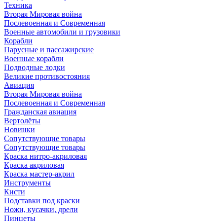
Техника
Вторая Мировая война
Послевоенная и Современная
Военные автомобили и грузовики
Корабли
Парусные и пассажирские
Военные корабли
Подводные лодки
Великие противостояния
Авиация
Вторая Мировая война
Послевоенная и Современная
Гражданская авиация
Вертолёты
Новинки
Сопутствующие товары
Сопутствующие товары
Краска нитро-акриловая
Краска акриловая
Краска мастер-акрил
Инструменты
Кисти
Подставки под краски
Ножи, кусачки, дрели
Пинцеты