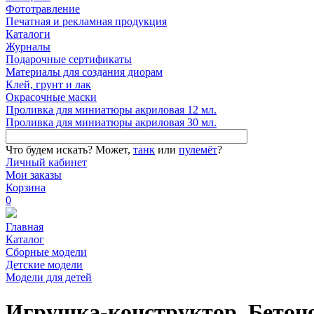
Фототравление
Печатная и рекламная продукция
Каталоги
Журналы
Подарочные сертификаты
Материалы для создания диорам
Клей, грунт и лак
Окрасочные маски
Проливка для миниатюры акриловая 12 мл.
Проливка для миниатюры акриловая 30 мл.
Что будем искать?
Может,
танк
или
пулемёт
?
Личный кабинет
Мои заказы
Корзина
0
Главная
Каталог
Сборные модели
Детские модели
Модели для детей
Игрушка-конструктор. Бето