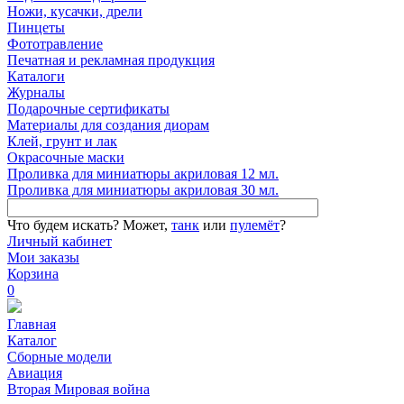
Ножи, кусачки, дрели
Пинцеты
Фототравление
Печатная и рекламная продукция
Каталоги
Журналы
Подарочные сертификаты
Материалы для создания диорам
Клей, грунт и лак
Окрасочные маски
Проливка для миниатюры акриловая 12 мл.
Проливка для миниатюры акриловая 30 мл.
Что будем искать?
Может,
танк
или
пулемёт
?
Личный кабинет
Мои заказы
Корзина
0
Главная
Каталог
Сборные модели
Авиация
Вторая Мировая война