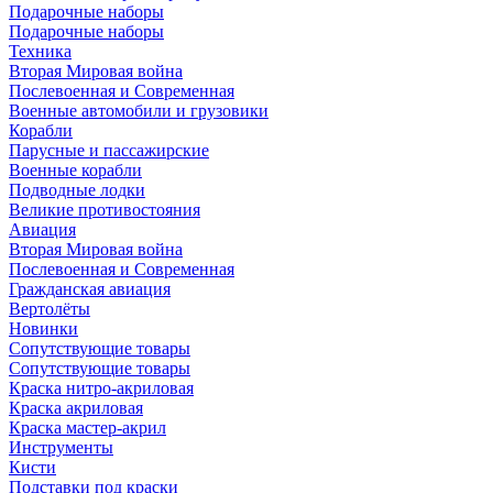
Подарочные наборы
Подарочные наборы
Техника
Вторая Мировая война
Послевоенная и Современная
Военные автомобили и грузовики
Корабли
Парусные и пассажирские
Военные корабли
Подводные лодки
Великие противостояния
Авиация
Вторая Мировая война
Послевоенная и Современная
Гражданская авиация
Вертолёты
Новинки
Сопутствующие товары
Сопутствующие товары
Краска нитро-акриловая
Краска акриловая
Краска мастер-акрил
Инструменты
Кисти
Подставки под краски