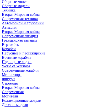
Сборные модели
Сборные модели
Техника
Вторая Мировая война
Современная техника
Автомобили и грузовики
Авиация
Вторая Мировая война
Современная авиация
Гражданская авиация
Вертолёты
Корабли
Парусные и пассажирские
Военные корабли
Подводные лодки
World of Warships
Современные корабли
Миниатюра
Фигуры
Строения
Вторая Мировая война
Современная
Мстители
Коллекционные модели
Детские модели