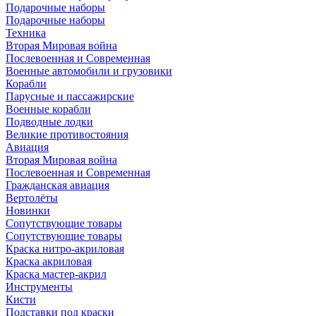
Подарочные наборы
Подарочные наборы
Техника
Вторая Мировая война
Послевоенная и Современная
Военные автомобили и грузовики
Корабли
Парусные и пассажирские
Военные корабли
Подводные лодки
Великие противостояния
Авиация
Вторая Мировая война
Послевоенная и Современная
Гражданская авиация
Вертолёты
Новинки
Сопутствующие товары
Сопутствующие товары
Краска нитро-акриловая
Краска акриловая
Краска мастер-акрил
Инструменты
Кисти
Подставки под краски