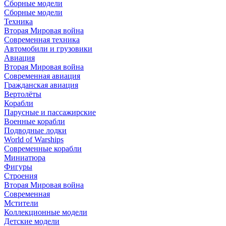
Сборные модели
Сборные модели
Техника
Вторая Мировая война
Современная техника
Автомобили и грузовики
Авиация
Вторая Мировая война
Современная авиация
Гражданская авиация
Вертолёты
Корабли
Парусные и пассажирские
Военные корабли
Подводные лодки
World of Warships
Современные корабли
Миниатюра
Фигуры
Строения
Вторая Мировая война
Современная
Мстители
Коллекционные модели
Детские модели