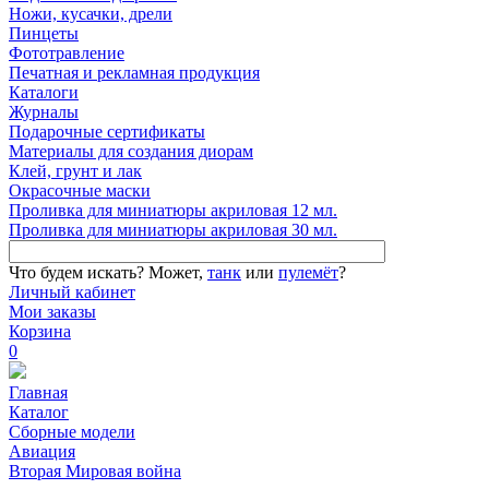
Ножи, кусачки, дрели
Пинцеты
Фототравление
Печатная и рекламная продукция
Каталоги
Журналы
Подарочные сертификаты
Материалы для создания диорам
Клей, грунт и лак
Окрасочные маски
Проливка для миниатюры акриловая 12 мл.
Проливка для миниатюры акриловая 30 мл.
Что будем искать?
Может,
танк
или
пулемёт
?
Личный кабинет
Мои заказы
Корзина
0
Главная
Каталог
Сборные модели
Авиация
Вторая Мировая война