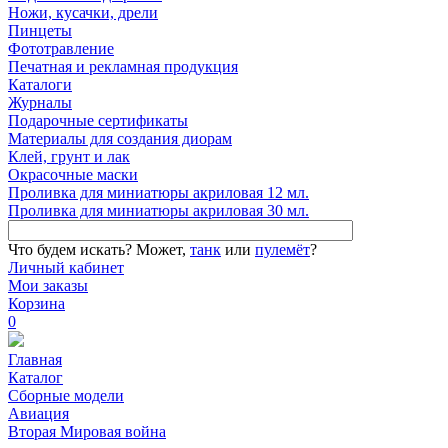
Ножи, кусачки, дрели
Пинцеты
Фототравление
Печатная и рекламная продукция
Каталоги
Журналы
Подарочные сертификаты
Материалы для создания диорам
Клей, грунт и лак
Окрасочные маски
Проливка для миниатюры акриловая 12 мл.
Проливка для миниатюры акриловая 30 мл.
Что будем искать?
Может,
танк
или
пулемёт
?
Личный кабинет
Мои заказы
Корзина
0
Главная
Каталог
Сборные модели
Авиация
Вторая Мировая война