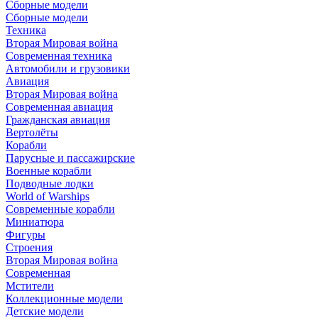
Сборные модели
Сборные модели
Техника
Вторая Мировая война
Современная техника
Автомобили и грузовики
Авиация
Вторая Мировая война
Современная авиация
Гражданская авиация
Вертолёты
Корабли
Парусные и пассажирские
Военные корабли
Подводные лодки
World of Warships
Современные корабли
Миниатюра
Фигуры
Строения
Вторая Мировая война
Современная
Мстители
Коллекционные модели
Детские модели