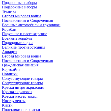
Подарочные наборы
Подарочные наборы
Техника
Вторая Мировая война
Послевоенная и Современная
Военные автомобили и грузовики
Корабли
Парусные и пассажирские
Военные корабли
Подводные лодки
Великие противостояния
Авиация
Вторая Мировая война
Послевоенная и Современная
Гражданская авиация
Вертолёты
Новинки
Сопутствующие товары
Сопутствующие товары
Краска нитро-акриловая
Краска акриловая
Краска мастер-акрил
Инструменты
Кисти
Подставки под краски