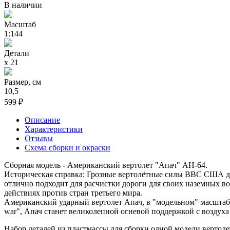
В наличии
Масштаб
1:144
Детали
х 21
Размер, см
10,5
599 ₽
Описание
Характеристики
Отзывы
Схема сборки и окраски
Сборная модель - Американский вертолет "Апач" АН-64.
Историческая справка: Грозные вертолётные силы ВВС США до
отлично подходит для расчистки дороги для своих наземных в
действиях против стран третьего мира.
Американский ударный вертолет Апач, в "модельном" масштабе 
war", Апач станет великолепной огневой поддержкой с воздух
Набор деталей из пластмассы для сборки одной модели вертоле