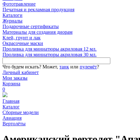
Фототравление
Печатная и рекламная продукция
Каталоги
Журналы
Подарочные сертификаты
Материалы для создания диорам
Клей, грунт и лак
Окрасочные маски
Проливка для миниатюры акриловая 12 мл.
Проливка для миниатюры акриловая 30 мл.
Что будем искать?
Может,
танк
или
пулемёт
?
Личный кабинет
Мои заказы
Корзина
0
Главная
Каталог
Сборные модели
Авиация
Вертолёты
Американский вертолет "Апа