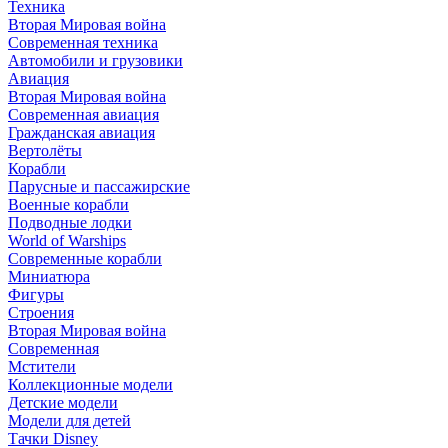
Техника
Вторая Мировая война
Современная техника
Автомобили и грузовики
Авиация
Вторая Мировая война
Современная авиация
Гражданская авиация
Вертолёты
Корабли
Парусные и пассажирские
Военные корабли
Подводные лодки
World of Warships
Современные корабли
Миниатюра
Фигуры
Строения
Вторая Мировая война
Современная
Мстители
Коллекционные модели
Детские модели
Модели для детей
Тачки Disney