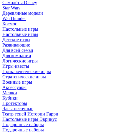
Самолёты Disney
Star Wars
Деревянные модели
WarThunder
Космос
Настольные игры
Настольные игры
Детские игры
Развивающие
Для всей семьи
Для компании
Логические игры
Игры-квесты
Приключенческие игры
Стратегические игры
Военные игры
Аксессуары
Мешки
Кубики
Протекторы
Часы песочные
Театр теней Истории Гарри
Настольные игры Эврикус
Подарочные наборы
Подарочные наборы