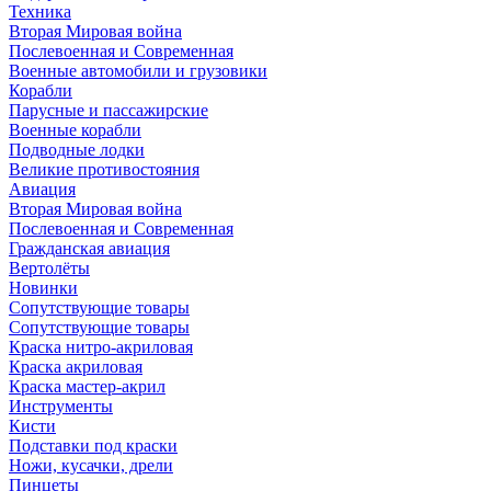
Техника
Вторая Мировая война
Послевоенная и Современная
Военные автомобили и грузовики
Корабли
Парусные и пассажирские
Военные корабли
Подводные лодки
Великие противостояния
Авиация
Вторая Мировая война
Послевоенная и Современная
Гражданская авиация
Вертолёты
Новинки
Сопутствующие товары
Сопутствующие товары
Краска нитро-акриловая
Краска акриловая
Краска мастер-акрил
Инструменты
Кисти
Подставки под краски
Ножи, кусачки, дрели
Пинцеты