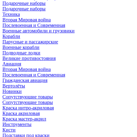
Подарочные наборы
Подарочные наборы
Техника
Вторая Мировая война
Послевоенная и Современная
Военные автомобили и грузовики
Корабли
Парусные и пассажирские
Военные корабли
Подводные лодки
Великие противостояния
Авиация
Вторая Мировая война
Послевоенная и Современная
Гражданская авиация
Вертолёты
Новинки
Сопутствующие товары
Сопутствующие товары
Краска нитро-акриловая
Краска акриловая
Краска мастер-акрил
Инструменты
Кисти
Подставки под краски