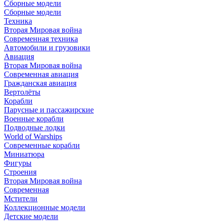
Сборные модели
Сборные модели
Техника
Вторая Мировая война
Современная техника
Автомобили и грузовики
Авиация
Вторая Мировая война
Современная авиация
Гражданская авиация
Вертолёты
Корабли
Парусные и пассажирские
Военные корабли
Подводные лодки
World of Warships
Современные корабли
Миниатюра
Фигуры
Строения
Вторая Мировая война
Современная
Мстители
Коллекционные модели
Детские модели