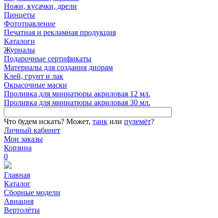
Ножи, кусачки, дрели
Пинцеты
Фототравление
Печатная и рекламная продукция
Каталоги
Журналы
Подарочные сертификаты
Материалы для создания диорам
Клей, грунт и лак
Окрасочные маски
Проливка для миниатюры акриловая 12 мл.
Проливка для миниатюры акриловая 30 мл.
Что будем искать?
Может,
танк
или
пулемёт
?
Личный кабинет
Мои заказы
Корзина
0
Главная
Каталог
Сборные модели
Авиация
Вертолёты