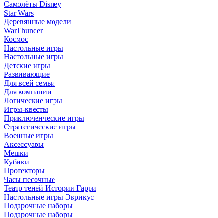
Самолёты Disney
Star Wars
Деревянные модели
WarThunder
Космос
Настольные игры
Настольные игры
Детские игры
Развивающие
Для всей семьи
Для компании
Логические игры
Игры-квесты
Приключенческие игры
Стратегические игры
Военные игры
Аксессуары
Мешки
Кубики
Протекторы
Часы песочные
Театр теней Истории Гарри
Настольные игры Эврикус
Подарочные наборы
Подарочные наборы