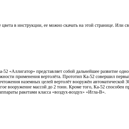
цвета в инструкции, ее можно скачать на этой странице. Или св
-52 «Аллигатор» представляет собой дальнейшее развитие одном
жности применения вертолёта. Прототип Ка-52 совершил первый
ичтожения наземных целей вертолёт вооружён автоматической 3
гое вооружение массой до 2 тонн. Кроме того, Ка-52 способен 
аппараты ракетами класса «воздух-воздух» «Игла-В».