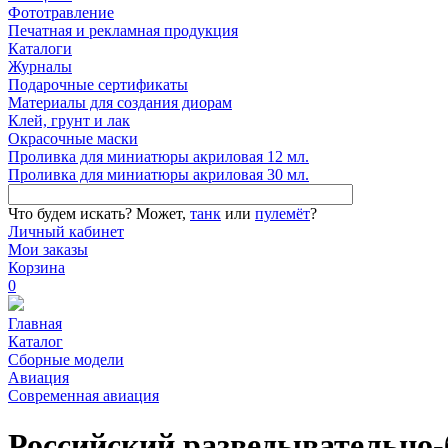
Фототравление
Печатная и рекламная продукция
Каталоги
Журналы
Подарочные сертификаты
Материалы для создания диорам
Клей, грунт и лак
Окрасочные маски
Проливка для миниатюры акриловая 12 мл.
Проливка для миниатюры акриловая 30 мл.
Что будем искать?
Может,
танк
или
пулемёт
?
Личный кабинет
Мои заказы
Корзина
0
Главная
Каталог
Сборные модели
Авиация
Современная авиация
Российский разведывательно-