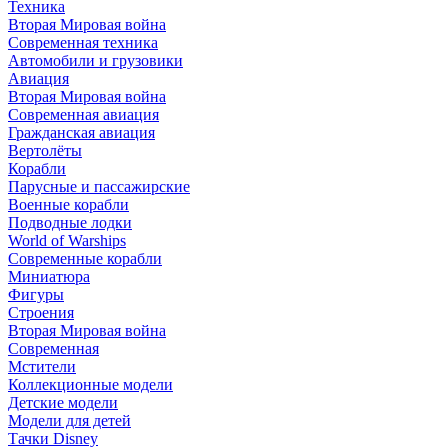
Техника
Вторая Мировая война
Современная техника
Автомобили и грузовики
Авиация
Вторая Мировая война
Современная авиация
Гражданская авиация
Вертолёты
Корабли
Парусные и пассажирские
Военные корабли
Подводные лодки
World of Warships
Современные корабли
Миниатюра
Фигуры
Строения
Вторая Мировая война
Современная
Мстители
Коллекционные модели
Детские модели
Модели для детей
Тачки Disney