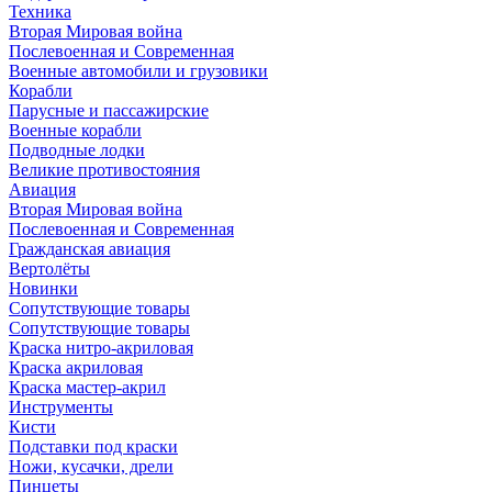
Техника
Вторая Мировая война
Послевоенная и Современная
Военные автомобили и грузовики
Корабли
Парусные и пассажирские
Военные корабли
Подводные лодки
Великие противостояния
Авиация
Вторая Мировая война
Послевоенная и Современная
Гражданская авиация
Вертолёты
Новинки
Сопутствующие товары
Сопутствующие товары
Краска нитро-акриловая
Краска акриловая
Краска мастер-акрил
Инструменты
Кисти
Подставки под краски
Ножи, кусачки, дрели
Пинцеты