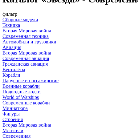
фильтр
Сборные модели
Техника
Вторая Мировая война
Современная техника
Автомобили и грузовики
Авиация
Вторая Мировая война
Современная авиация
Гражданская авиация
Вертолёты
Корабли
Парусные и пассажирские
Военные корабли
Подводные лодки
World of Warships
Современные корабли
Миниатюра
Фигуры
Строения
Вторая Мировая война
Мстители
Современная