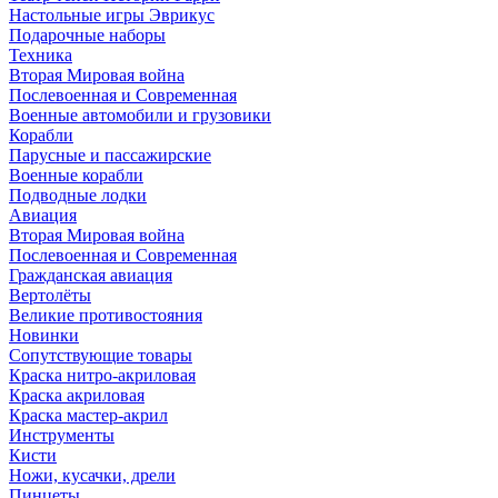
Настольные игры Эврикус
Подарочные наборы
Техника
Вторая Мировая война
Послевоенная и Современная
Военные автомобили и грузовики
Корабли
Парусные и пассажирские
Военные корабли
Подводные лодки
Авиация
Вторая Мировая война
Послевоенная и Современная
Гражданская авиация
Вертолёты
Великие противостояния
Новинки
Сопутствующие товары
Краска нитро-акриловая
Краска акриловая
Краска мастер-акрил
Инструменты
Кисти
Ножи, кусачки, дрели
Пинцеты