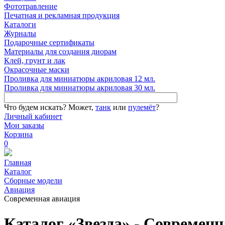
Фототравление
Печатная и рекламная продукция
Каталоги
Журналы
Подарочные сертификаты
Материалы для создания диорам
Клей, грунт и лак
Окрасочные маски
Проливка для миниатюры акриловая 12 мл.
Проливка для миниатюры акриловая 30 мл.
Что будем искать?
Может,
танк
или
пулемёт
?
Личный кабинет
Мои заказы
Корзина
0
Главная
Каталог
Сборные модели
Авиация
Современная авиация
Каталог «Звезда» - Современ