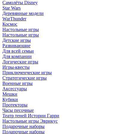
Самолёты Disney
Star Wars
Деревянные модели
WarThunder
Космос
Настольные игры
Настольные игры
Детские игры
Развивающие
Для всей семьи
Для компании
Логические игры
Игры-квесты
Приключенческие игры
Стратегические игры
Военные игры
Аксессуары
Мешки
Кубики
Протекторы
Часы песочные
Театр теней Истории Гарри
Настольные игры Эврикус
Подарочные наборы
Подарочные наборы