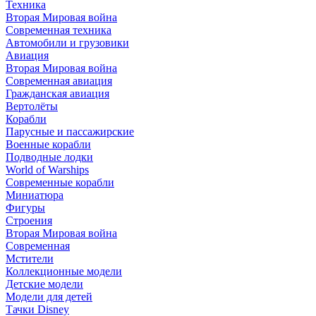
Техника
Вторая Мировая война
Современная техника
Автомобили и грузовики
Авиация
Вторая Мировая война
Современная авиация
Гражданская авиация
Вертолёты
Корабли
Парусные и пассажирские
Военные корабли
Подводные лодки
World of Warships
Современные корабли
Миниатюра
Фигуры
Строения
Вторая Мировая война
Современная
Мстители
Коллекционные модели
Детские модели
Модели для детей
Тачки Disney