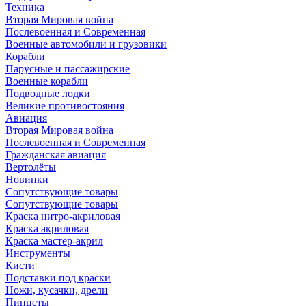
Техника
Вторая Мировая война
Послевоенная и Современная
Военные автомобили и грузовики
Корабли
Парусные и пассажирские
Военные корабли
Подводные лодки
Великие противостояния
Авиация
Вторая Мировая война
Послевоенная и Современная
Гражданская авиация
Вертолёты
Новинки
Сопутствующие товары
Сопутствующие товары
Краска нитро-акриловая
Краска акриловая
Краска мастер-акрил
Инструменты
Кисти
Подставки под краски
Ножи, кусачки, дрели
Пинцеты