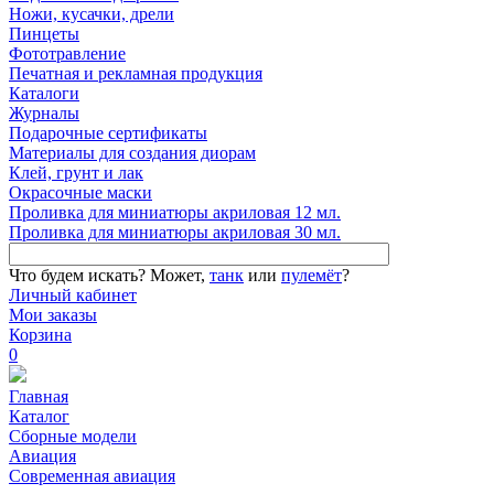
Ножи, кусачки, дрели
Пинцеты
Фототравление
Печатная и рекламная продукция
Каталоги
Журналы
Подарочные сертификаты
Материалы для создания диорам
Клей, грунт и лак
Окрасочные маски
Проливка для миниатюры акриловая 12 мл.
Проливка для миниатюры акриловая 30 мл.
Что будем искать?
Может,
танк
или
пулемёт
?
Личный кабинет
Мои заказы
Корзина
0
Главная
Каталог
Сборные модели
Авиация
Современная авиация