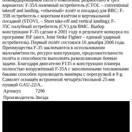
вариантах: F-35A наземный истребитель (CTOL – conventional
takeoff and landing, «обычный» взлёт и посадка) для ВВС; F-
35B истребитель с коротким взлётом и вертикальной
посадкой (STOVL – Short take-off and vertical landing); F-
35C палубный истребитель (CV) для ВМС. Выбор
конструкции F-35 сделан в 2001 году в результате конкурса по
программе JSF (англ. Joint Strike Fighter – единый ударный
истребитель). Первый полёт состоялся 16 декабря 2006 года.
Преимущества F-35 заключаются в использовании
малозаметности, ресурсе конструкции, продолжительности
полёта и способности выполнять разноплановые боевые
задачи. Благодаря двигателю F135 и конструкции планера
полностью вооружённый F-35A с заполненными топливными
баками способен производить манёвры с перегрузкой в 9 g.
Самолет оснащён встроенной четырёхствольной 25-мм
пушкой GAU-22/A..
Артикул
7296
Производитель
Звезда