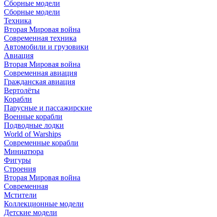
Сборные модели
Сборные модели
Техника
Вторая Мировая война
Современная техника
Автомобили и грузовики
Авиация
Вторая Мировая война
Современная авиация
Гражданская авиация
Вертолёты
Корабли
Парусные и пассажирские
Военные корабли
Подводные лодки
World of Warships
Современные корабли
Миниатюра
Фигуры
Строения
Вторая Мировая война
Современная
Мстители
Коллекционные модели
Детские модели