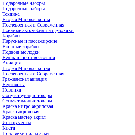
Подарочные наборы
Подарочные наборы
Техника
Вторая Мировая война
Послевоенная и Современная
Военные автомобили и грузовики
Корабли
Парусные и пассажирские
Военные корабли
Подводные лодки
Великие противостояния
Авиация
Вторая Мировая война
Послевоенная и Современная
Гражданская авиация
Вертолёты
Новинки
Сопутствующие товары
Сопутствующие товары
Краска нитро-акриловая
Краска акриловая
Краска мастер-акрил
Инструменты
Кисти
Подставки под краски