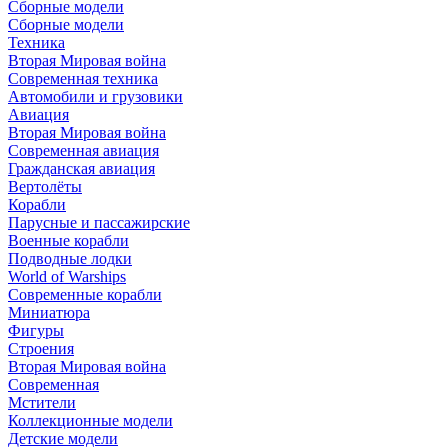
Сборные модели
Сборные модели
Техника
Вторая Мировая война
Современная техника
Автомобили и грузовики
Авиация
Вторая Мировая война
Современная авиация
Гражданская авиация
Вертолёты
Корабли
Парусные и пассажирские
Военные корабли
Подводные лодки
World of Warships
Современные корабли
Миниатюра
Фигуры
Строения
Вторая Мировая война
Современная
Мстители
Коллекционные модели
Детские модели