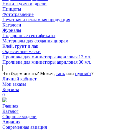
Ножи, кусачки, дрели
Пинцеты
Фототравление
Печатная и рекламная продукция
Каталоги
Журналы
Подарочные сертификаты
Материалы для создания диорам
Клей, грунт и лак
Окрасочные маски
Проливка для миниатюры акриловая 12 мл.
Проливка для миниатюры акриловая 30 мл.
Что будем искать?
Может,
танк
или
пулемёт
?
Личный кабинет
Мои заказы
Корзина
0
Главная
Каталог
Сборные модели
Авиация
Современная авиация