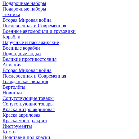
Подарочные наборы
Подарочные наборы
Техника
Вторая Мировая война
Послевоенная и Современная
Военные автомобили и грузовики
Корабли
Парусные и пассажирские
Военные корабли
Подводные лодки
Великие противостояния
Авиация
Вторая Мировая война
Послевоенная и Современная
Гражданская авиация
Вертолёты
Новинки
Сопутствующие товары
Сопутствующие товары
Краска нитро-акриловая
Краска акриловая
Краска мастер-акрил
Инструменты
Кисти
Подставки под краски