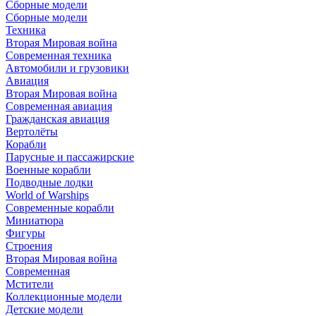
Сборные модели
Сборные модели
Техника
Вторая Мировая война
Современная техника
Автомобили и грузовики
Авиация
Вторая Мировая война
Современная авиация
Гражданская авиация
Вертолёты
Корабли
Парусные и пассажирские
Военные корабли
Подводные лодки
World of Warships
Современные корабли
Миниатюра
Фигуры
Строения
Вторая Мировая война
Современная
Мстители
Коллекционные модели
Детские модели