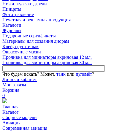
Ножи, кусачки, дрели
Пинцеты
Фототравление
Печатная и рекламная продукция
Каталоги
Журналы
Подарочные сертификаты
Материалы для создания диорам
Клей, грунт и лак
Окрасочные маски
Проливка для миниатюры акриловая 12 мл.
Проливка для миниатюры акриловая 30 мл.
Что будем искать?
Может,
танк
или
пулемёт
?
Личный кабинет
Мои заказы
Корзина
0
Главная
Каталог
Сборные модели
Авиация
Современная авиация