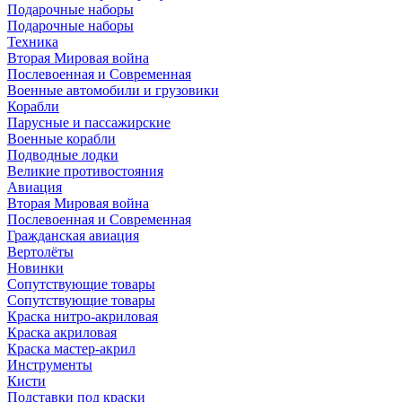
Подарочные наборы
Подарочные наборы
Техника
Вторая Мировая война
Послевоенная и Современная
Военные автомобили и грузовики
Корабли
Парусные и пассажирские
Военные корабли
Подводные лодки
Великие противостояния
Авиация
Вторая Мировая война
Послевоенная и Современная
Гражданская авиация
Вертолёты
Новинки
Сопутствующие товары
Сопутствующие товары
Краска нитро-акриловая
Краска акриловая
Краска мастер-акрил
Инструменты
Кисти
Подставки под краски