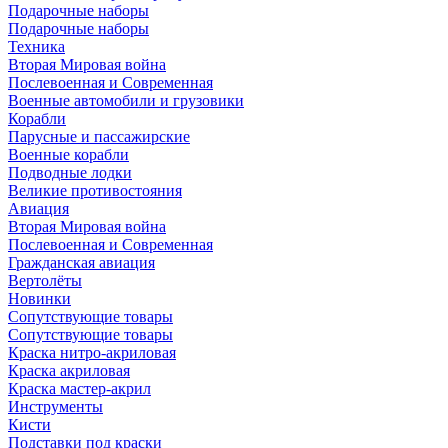
Подарочные наборы
Подарочные наборы
Техника
Вторая Мировая война
Послевоенная и Современная
Военные автомобили и грузовики
Корабли
Парусные и пассажирские
Военные корабли
Подводные лодки
Великие противостояния
Авиация
Вторая Мировая война
Послевоенная и Современная
Гражданская авиация
Вертолёты
Новинки
Сопутствующие товары
Сопутствующие товары
Краска нитро-акриловая
Краска акриловая
Краска мастер-акрил
Инструменты
Кисти
Подставки под краски