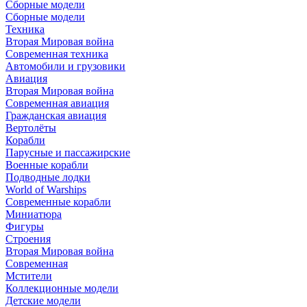
Сборные модели
Сборные модели
Техника
Вторая Мировая война
Современная техника
Автомобили и грузовики
Авиация
Вторая Мировая война
Современная авиация
Гражданская авиация
Вертолёты
Корабли
Парусные и пассажирские
Военные корабли
Подводные лодки
World of Warships
Современные корабли
Миниатюра
Фигуры
Строения
Вторая Мировая война
Современная
Мстители
Коллекционные модели
Детские модели