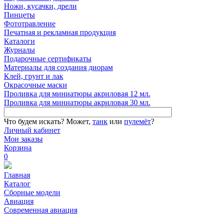
Ножи, кусачки, дрели
Пинцеты
Фототравление
Печатная и рекламная продукция
Каталоги
Журналы
Подарочные сертификаты
Материалы для создания диорам
Клей, грунт и лак
Окрасочные маски
Проливка для миниатюры акриловая 12 мл.
Проливка для миниатюры акриловая 30 мл.
Что будем искать?
Может,
танк
или
пулемёт
?
Личный кабинет
Мои заказы
Корзина
0
Главная
Каталог
Сборные модели
Авиация
Современная авиация