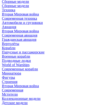
Сборные модели
Сборные модели
Техника
Вторая Мировая война
Современная техника
Автомобили и грузовики
Авиация
Вторая Мировая война
Современная авиация
Гражданская авиация
Вертолёты
Корабли
Парусные и пассажирские
Военные корабли
Подводные лодки
World of Warships
Современные корабли
Миниатюра
Фигуры
Строения
Вторая Мировая война
Современная
Мстители
Коллекционные модели
Детские модели