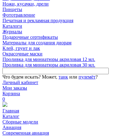
Ножи, кусачки, дрели
Пинцеты
Фототравление
Печатная и рекламная продукция
Каталоги
Журналы
Подарочные сертификаты
Материалы для создания диорам
Клей, грунт и лак
Окрасочные маски
Проливка для миниатюры акриловая 12 мл.
Проливка для миниатюры акриловая 30 мл.
Что будем искать?
Может,
танк
или
пулемёт
?
Личный кабинет
Мои заказы
Корзина
0
Главная
Каталог
Сборные модели
Авиация
Современная авиация