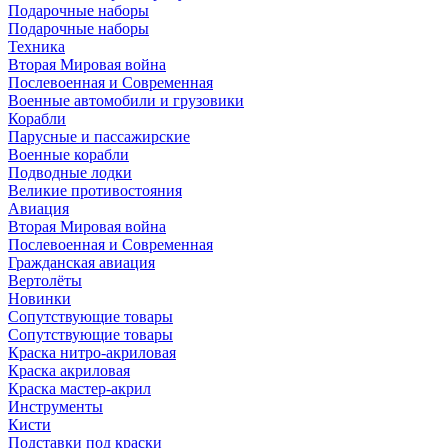
Подарочные наборы
Подарочные наборы
Техника
Вторая Мировая война
Послевоенная и Современная
Военные автомобили и грузовики
Корабли
Парусные и пассажирские
Военные корабли
Подводные лодки
Великие противостояния
Авиация
Вторая Мировая война
Послевоенная и Современная
Гражданская авиация
Вертолёты
Новинки
Сопутствующие товары
Сопутствующие товары
Краска нитро-акриловая
Краска акриловая
Краска мастер-акрил
Инструменты
Кисти
Подставки под краски