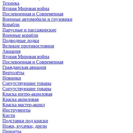
Техника
Вторая Мировая война
Послевоенная и Современная
Военные автомобили и грузовики
Корабли
Парусные и пассажирские
Военные корабли
Подводные лодки
Великие противостояния
Авиация
Вторая Мировая война
Послевоенная и Современная
Гражданская авиация
Вертолёты
Новинки
Сопутствующие товары
Сопутствующие товары
Краска нитро-акриловая
Краска акриловая
Краска мастер-акрил
Инструменты
Кисти
Подставки под краски
Ножи, кусачки, дрели
Пинцеты