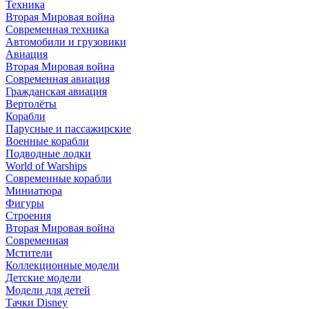
Техника
Вторая Мировая война
Современная техника
Автомобили и грузовики
Авиация
Вторая Мировая война
Современная авиация
Гражданская авиация
Вертолёты
Корабли
Парусные и пассажирские
Военные корабли
Подводные лодки
World of Warships
Современные корабли
Миниатюра
Фигуры
Строения
Вторая Мировая война
Современная
Мстители
Коллекционные модели
Детские модели
Модели для детей
Тачки Disney