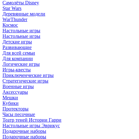
Самолёты Disney
Star Wars
Деревянные модели
WarThunder
Космос
Настольные игры
Настольные игры
Детские игры
Развивающие
Для всей семьи
Для компании
Логические игры
Игры-квесты
Приключенческие игры
Стратегические игры
Военные игры
Аксессуары
Мешки
Кубики
Протекторы
Часы песочные
Театр теней Истории Гарри
Настольные игры Эврикус
Подарочные наборы
Подарочные наборы