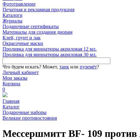
Фототравление
Печатная и рекламная продукция
Каталоги
Журналы
Подарочные сертификаты
Материалы для создания диорам
Клей, грунт и лак
Окрасочные маски
Проливка для миниатюры акриловая 12 мл.
Проливка для миниатюры акриловая 30 мл.
Что будем искать?
Может,
танк
или
пулемёт
?
Личный кабинет
Мои заказы
Корзина
0
Главная
Каталог
Подарочные наборы
Великие противостояния
Мессершмитт BF- 109 против