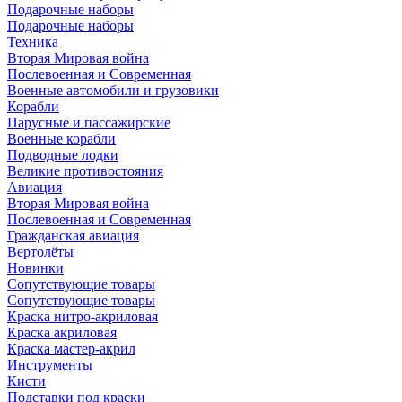
Подарочные наборы
Подарочные наборы
Техника
Вторая Мировая война
Послевоенная и Современная
Военные автомобили и грузовики
Корабли
Парусные и пассажирские
Военные корабли
Подводные лодки
Великие противостояния
Авиация
Вторая Мировая война
Послевоенная и Современная
Гражданская авиация
Вертолёты
Новинки
Сопутствующие товары
Сопутствующие товары
Краска нитро-акриловая
Краска акриловая
Краска мастер-акрил
Инструменты
Кисти
Подставки под краски