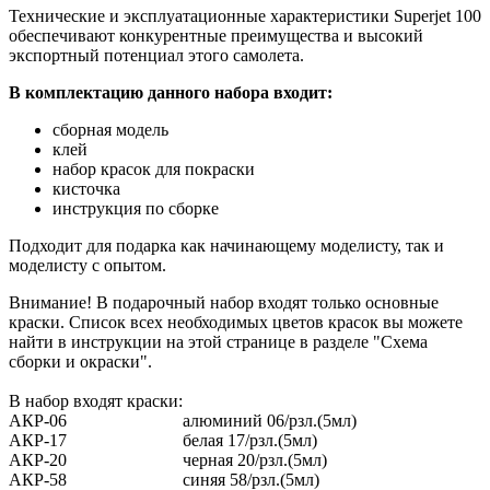
Технические и эксплуатационные характеристики Superjet 100
обеспечивают конкурентные преимущества и высокий
экспортный потенциал этого самолета.
В комплектацию данного набора входит:
сборная модель
клей
набор красок для покраски
кисточка
инструкция по сборке
Подходит для подарка как начинающему моделисту, так и
моделисту с опытом.
Внимание! В подарочный набор входят только основные
краски. Список всех необходимых цветов красок вы можете
найти в инструкции на этой странице в разделе "Схема
сборки и окраски".
В набор входят краски:
АКР-06
алюминий 06/рзл.(5мл)
АКР-17
белая 17/рзл.(5мл)
АКР-20
черная 20/рзл.(5мл)
АКР-58
синяя 58/рзл.(5мл)