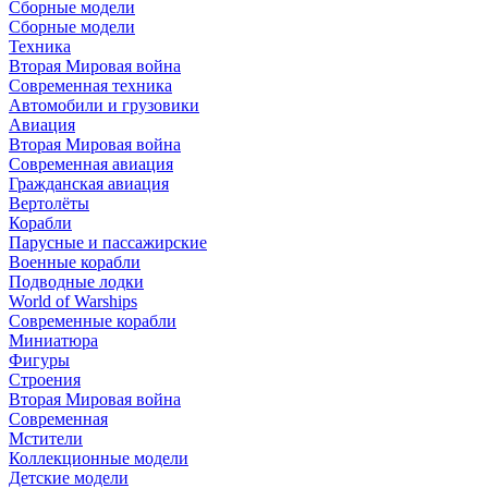
Сборные модели
Сборные модели
Техника
Вторая Мировая война
Современная техника
Автомобили и грузовики
Авиация
Вторая Мировая война
Современная авиация
Гражданская авиация
Вертолёты
Корабли
Парусные и пассажирские
Военные корабли
Подводные лодки
World of Warships
Современные корабли
Миниатюра
Фигуры
Строения
Вторая Мировая война
Современная
Мстители
Коллекционные модели
Детские модели