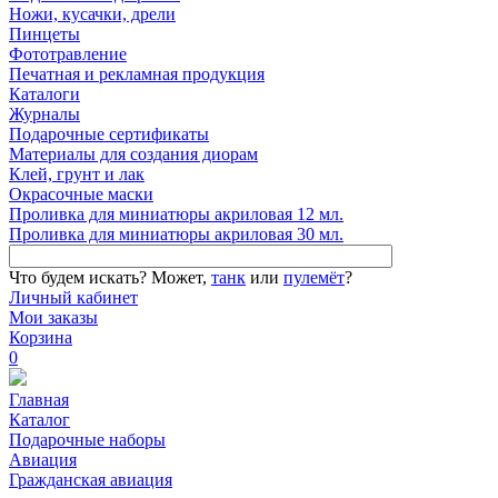
Ножи, кусачки, дрели
Пинцеты
Фототравление
Печатная и рекламная продукция
Каталоги
Журналы
Подарочные сертификаты
Материалы для создания диорам
Клей, грунт и лак
Окрасочные маски
Проливка для миниатюры акриловая 12 мл.
Проливка для миниатюры акриловая 30 мл.
Что будем искать?
Может,
танк
или
пулемёт
?
Личный кабинет
Мои заказы
Корзина
0
Главная
Каталог
Подарочные наборы
Авиация
Гражданская авиация