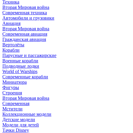
Техника
Вторая Мировая война
Современная техника
Автомобили и грузовики
Авиация
Вторая Мировая война
Современная авиация
Гражданская авиация
Вертолёты
Корабли
Парусные и пассажирские
Военные корабли
Подводные лодки
World of Warships
Современные корабли
Миниатюра
Фигуры
Строения
Вторая Мировая война
Современная
Мстители
Коллекционные модели
Детские модели
Модели для детей
Тачки Disney