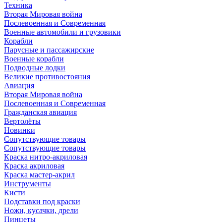
Техника
Вторая Мировая война
Послевоенная и Современная
Военные автомобили и грузовики
Корабли
Парусные и пассажирские
Военные корабли
Подводные лодки
Великие противостояния
Авиация
Вторая Мировая война
Послевоенная и Современная
Гражданская авиация
Вертолёты
Новинки
Сопутствующие товары
Сопутствующие товары
Краска нитро-акриловая
Краска акриловая
Краска мастер-акрил
Инструменты
Кисти
Подставки под краски
Ножи, кусачки, дрели
Пинцеты