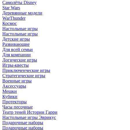
Самолёты Disney
Star Wars
Деревянные модели
WarThunder
Космос
Настольные игры
Настольные игры
Детские игры
Развивающие
Для всей семьи
Для компании
Логические игры
Игры-квесты
Приключенческие игры
Стратегические игры
Военные игры
Аксессуары
Мешки
Кубики
Протекторы
Часы песочные
Театр теней Истории Гарри
Настольные игры Эврикус
Подарочные наборы
Подарочные наборы