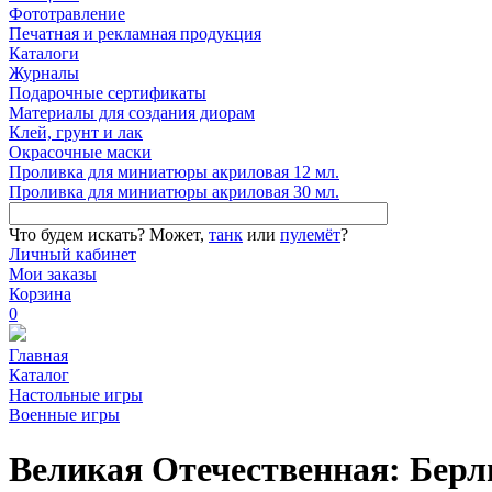
Фототравление
Печатная и рекламная продукция
Каталоги
Журналы
Подарочные сертификаты
Материалы для создания диорам
Клей, грунт и лак
Окрасочные маски
Проливка для миниатюры акриловая 12 мл.
Проливка для миниатюры акриловая 30 мл.
Что будем искать?
Может,
танк
или
пулемёт
?
Личный кабинет
Мои заказы
Корзина
0
Главная
Каталог
Настольные игры
Военные игры
Великая Отечественная: Берл