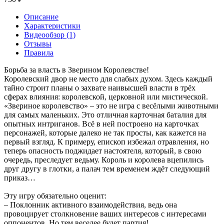
Описание
Характеристики
Видеообзор (1)
Отзывы
Правила
Борьба за власть в Зверином Королевстве!
Королевский двор не место для слабых духом. Здесь каждый
тайно строит планы о захвате наивысшей власти в трёх
сферах влияния: королевской, церковной или мистической.
«Звериное королевство» – это не игра с весёлыми животными
для самых маленьких. Это отличная карточная баталия для
опытных интриганов. Всё в ней построено на карточках
персонажей, которые далеко не так просты, как кажется на
первый взгляд. К примеру, епископ избежал отравления, но
теперь опасность поджидает настоятеля, который, в свою
очередь, преследует ведьму. Король и королева вцепились
друг другу в глотки, а палач тем временем ждёт следующий
приказ…
Эту игру обязательно оценит:
– Поклонник активного взаимодействия, ведь она
провоцирует столкновение ваших интересов с интересами
оппонентов. Но тем веселее будет партия!