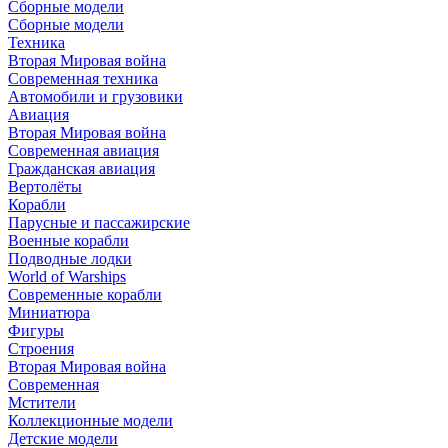
Сборные модели
Сборные модели
Техника
Вторая Мировая война
Современная техника
Автомобили и грузовики
Авиация
Вторая Мировая война
Современная авиация
Гражданская авиация
Вертолёты
Корабли
Парусные и пассажирские
Военные корабли
Подводные лодки
World of Warships
Современные корабли
Миниатюра
Фигуры
Строения
Вторая Мировая война
Современная
Мстители
Коллекционные модели
Детские модели