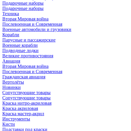
Подарочные наборы
Подарочные наборы
Техника
Вторая Мировая война
Послевоенная и Современная
Военные автомобили и грузовики
Корабли
Парусные и пассажирские
Военные корабли
Подводные лодки
Великие противостояния
Авиация
Вторая Мировая война
Послевоенная и Современная
Гражданская авиация
Вертолёты
Новинки
Сопутствующие товары
Сопутствующие товары
Краска нитро-акриловая
Краска акриловая
Краска мастер-акрил
Инструменты
Кисти
Подставки под краски