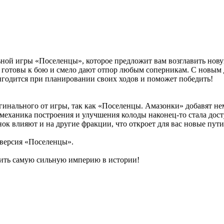
ьной игры «Поселенцы», которое предложит вам возглавить нов
готовы к бою и смело дают отпор любым соперникам. С новым 
ригодится при планировании своих ходов и поможет победить!
гинального от игры, так как «Поселенцы. Амазонки» добавят не
механика построения и улучшения колоды наконец-то стала досту
ок влияют и на другие фракции, что откроет для вас новые пути
 версия «Поселенцы».
роить самую сильную империю в истории!