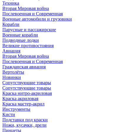
Техника
Вторая Мировая война
Послевоенная и Современная
Военные автомобили и грузовики
Корабли
Парусные и пассажирские
Военные корабли
Подводные лодки
Великие противостояния
Авиация
Вторая Мировая война
Послевоенная и Современная
Гражданская авиация
Вертолёты
Новинки
Сопутствующие товары
Сопутствующие товары
Краска нитро-акриловая
Краска акриловая
Краска мастер-акрил
Инструменты
Кисти
Подставки под краски
Ножи, кусачки, дрели
Пинцеты