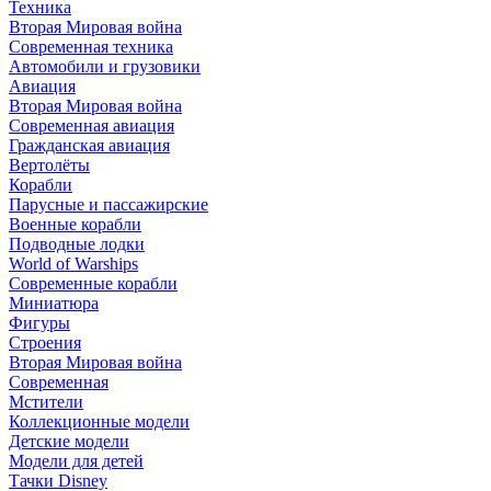
Техника
Вторая Мировая война
Современная техника
Автомобили и грузовики
Авиация
Вторая Мировая война
Современная авиация
Гражданская авиация
Вертолёты
Корабли
Парусные и пассажирские
Военные корабли
Подводные лодки
World of Warships
Современные корабли
Миниатюра
Фигуры
Строения
Вторая Мировая война
Современная
Мстители
Коллекционные модели
Детские модели
Модели для детей
Тачки Disney