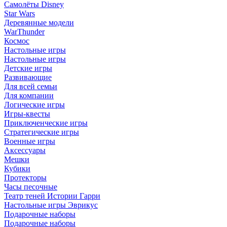
Самолёты Disney
Star Wars
Деревянные модели
WarThunder
Космос
Настольные игры
Настольные игры
Детские игры
Развивающие
Для всей семьи
Для компании
Логические игры
Игры-квесты
Приключенческие игры
Стратегические игры
Военные игры
Аксессуары
Мешки
Кубики
Протекторы
Часы песочные
Театр теней Истории Гарри
Настольные игры Эврикус
Подарочные наборы
Подарочные наборы