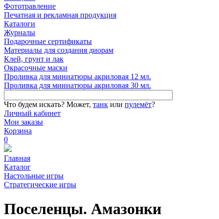
Фототравление
Печатная и рекламная продукция
Каталоги
Журналы
Подарочные сертификаты
Материалы для создания диорам
Клей, грунт и лак
Окрасочные маски
Проливка для миниатюры акриловая 12 мл.
Проливка для миниатюры акриловая 30 мл.
Что будем искать?
Может,
танк
или
пулемёт
?
Личный кабинет
Мои заказы
Корзина
0
Главная
Каталог
Настольные игры
Стратегические игры
Поселенцы. Амазонки