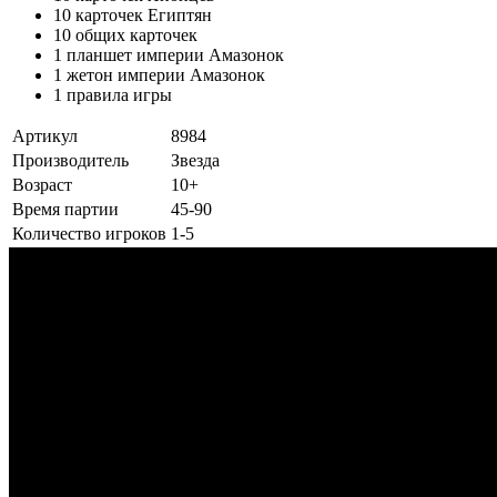
10 карточек Египтян​
10 общих карточек​
1 планшет империи Амазонок​
1 жетон империи Амазонок​
1 правила игры
Артикул
8984
Производитель
Звезда
Возраст
10+
Время партии
45-90
Количество игроков
1-5