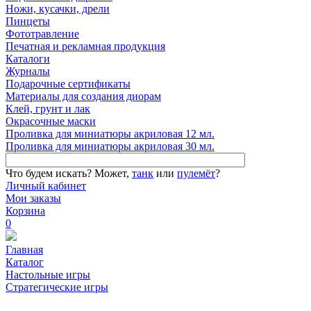
Ножи, кусачки, дрели
Пинцеты
Фототравление
Печатная и рекламная продукция
Каталоги
Журналы
Подарочные сертификаты
Материалы для создания диорам
Клей, грунт и лак
Окрасочные маски
Проливка для миниатюры акриловая 12 мл.
Проливка для миниатюры акриловая 30 мл.
Что будем искать?
Может,
танк
или
пулемёт
?
Личный кабинет
Мои заказы
Корзина
0
Главная
Каталог
Настольные игры
Стратегические игры