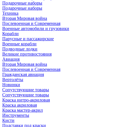
Подарочные наборы
Подарочные наборы
Техника
Вторая Мировая война
Послевоенная и Современная
Военные автомобили и грузовики
Корабли
Парусные и пассажирские
Военные корабли
Подводные лодки
Великие противостояния
Авиация
Вторая Мировая война
Послевоенная и Современная
Гражданская авиация
Вертолёты
Новинки
Сопутствующие товары
Сопутствующие товары
Краска нитро-акриловая
Краска акриловая
Краска мастер-акрил
Инструменты
Кисти
Подставки под краски