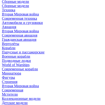
Сборные модели
Сборные модели
Техника
Вторая Мировая война
Современная техника
Автомобили и грузовики
Авиация
Вторая Мировая война
Современная авиация
Гражданская авиация
Вертолёты
Корабли
Парусные и пассажирские
Военные корабли
Подводные лодки
World of Warships
Современные корабли
Миниатюра
Фигуры
Строения
Вторая Мировая война
Современная
Мстители
Коллекционные модели
Детские модели