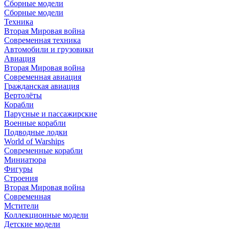
Сборные модели
Сборные модели
Техника
Вторая Мировая война
Современная техника
Автомобили и грузовики
Авиация
Вторая Мировая война
Современная авиация
Гражданская авиация
Вертолёты
Корабли
Парусные и пассажирские
Военные корабли
Подводные лодки
World of Warships
Современные корабли
Миниатюра
Фигуры
Строения
Вторая Мировая война
Современная
Мстители
Коллекционные модели
Детские модели