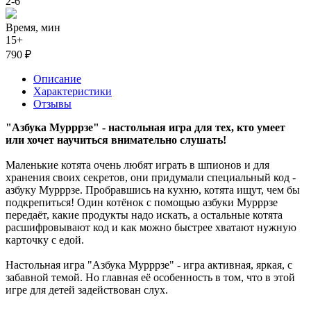
2-6
Время, мин
15+
790 ₽
Описание
Характеристики
Отзывы
"Азбука Мурррзе" - настольная игра для тех, кто умеет
или хочет научиться внимательно слушать!
Маленькие котята очень любят играть в шпионов и для
хранения своих секретов, они придумали специальный код -
азбуку Мурррзе. Пробравшись на кухню, котята ищут, чем бы
подкрепиться! Один котёнок с помощью азбуки Мурррзе
передаёт, какие продукты надо искать, а остальные котята
расшифровывают код и как можно быстрее хватают нужную
карточку с едой.
Настольная игра "Азбука Мурррзе" - игра активная, яркая, с
забавной темой. Но главная её особенность в том, что в этой
игре для детей задействован слух.