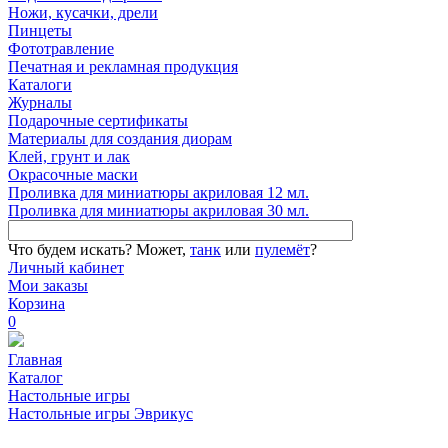
Ножи, кусачки, дрели
Пинцеты
Фототравление
Печатная и рекламная продукция
Каталоги
Журналы
Подарочные сертификаты
Материалы для создания диорам
Клей, грунт и лак
Окрасочные маски
Проливка для миниатюры акриловая 12 мл.
Проливка для миниатюры акриловая 30 мл.
Что будем искать?
Может,
танк
или
пулемёт
?
Личный кабинет
Мои заказы
Корзина
0
Главная
Каталог
Настольные игры
Настольные игры Эврикус