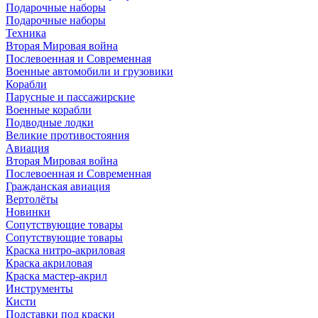
Подарочные наборы
Подарочные наборы
Техника
Вторая Мировая война
Послевоенная и Современная
Военные автомобили и грузовики
Корабли
Парусные и пассажирские
Военные корабли
Подводные лодки
Великие противостояния
Авиация
Вторая Мировая война
Послевоенная и Современная
Гражданская авиация
Вертолёты
Новинки
Сопутствующие товары
Сопутствующие товары
Краска нитро-акриловая
Краска акриловая
Краска мастер-акрил
Инструменты
Кисти
Подставки под краски