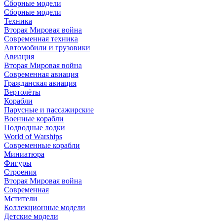
Сборные модели
Сборные модели
Техника
Вторая Мировая война
Современная техника
Автомобили и грузовики
Авиация
Вторая Мировая война
Современная авиация
Гражданская авиация
Вертолёты
Корабли
Парусные и пассажирские
Военные корабли
Подводные лодки
World of Warships
Современные корабли
Миниатюра
Фигуры
Строения
Вторая Мировая война
Современная
Мстители
Коллекционные модели
Детские модели