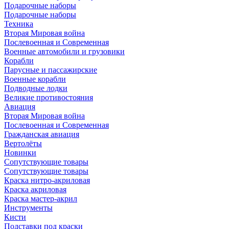
Подарочные наборы
Подарочные наборы
Техника
Вторая Мировая война
Послевоенная и Современная
Военные автомобили и грузовики
Корабли
Парусные и пассажирские
Военные корабли
Подводные лодки
Великие противостояния
Авиация
Вторая Мировая война
Послевоенная и Современная
Гражданская авиация
Вертолёты
Новинки
Сопутствующие товары
Сопутствующие товары
Краска нитро-акриловая
Краска акриловая
Краска мастер-акрил
Инструменты
Кисти
Подставки под краски