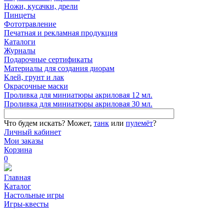
Ножи, кусачки, дрели
Пинцеты
Фототравление
Печатная и рекламная продукция
Каталоги
Журналы
Подарочные сертификаты
Материалы для создания диорам
Клей, грунт и лак
Окрасочные маски
Проливка для миниатюры акриловая 12 мл.
Проливка для миниатюры акриловая 30 мл.
Что будем искать?
Может,
танк
или
пулемёт
?
Личный кабинет
Мои заказы
Корзина
0
Главная
Каталог
Настольные игры
Игры-квесты