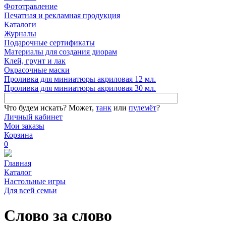
Фототравление
Печатная и рекламная продукция
Каталоги
Журналы
Подарочные сертификаты
Материалы для создания диорам
Клей, грунт и лак
Окрасочные маски
Проливка для миниатюры акриловая 12 мл.
Проливка для миниатюры акриловая 30 мл.
Что будем искать?
Может,
танк
или
пулемёт
?
Личный кабинет
Мои заказы
Корзина
0
Главная
Каталог
Настольные игры
Для всей семьи
Слово за слово