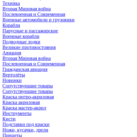
Техника
Вторая Мировая война
Послевоенная и Современная
Военные автомобили и грузовики
Корабли
Парусные и пассажирские
Военные корабли
Подводные лодки
Великие противостояния
Авиация
Вторая Мировая война
Послевоенная и Современная
Гражданская авиация
Вертолёты
Новинки
Сопутствующие товары
Сопутствующие товары
Краска нитро-акриловая
Краска акриловая
Краска мастер-акрил
Инструменты
Кисти
Подставки под краски
Ножи, кусачки, дрели
Пинцеты