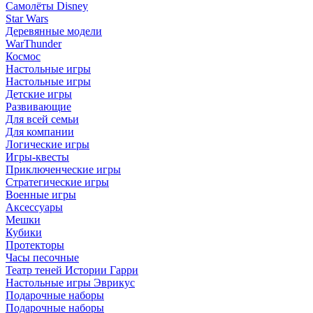
Самолёты Disney
Star Wars
Деревянные модели
WarThunder
Космос
Настольные игры
Настольные игры
Детские игры
Развивающие
Для всей семьи
Для компании
Логические игры
Игры-квесты
Приключенческие игры
Стратегические игры
Военные игры
Аксессуары
Мешки
Кубики
Протекторы
Часы песочные
Театр теней Истории Гарри
Настольные игры Эврикус
Подарочные наборы
Подарочные наборы