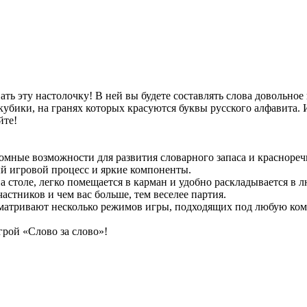
ть эту настолочку! В ней вы будете составлять слова довольно
убики, на гранях которых красуются буквы русского алфавита. 
йте!
омные возможности для развития словарного запаса и краснореч
ый игровой процесс и яркие компоненты.
а столе, легко помещается в карман и удобно раскладывается в 
стников и чем вас больше, тем веселее партия.
сматривают несколько режимов игры, подходящих под любую ко
грой «Слово за слово»!