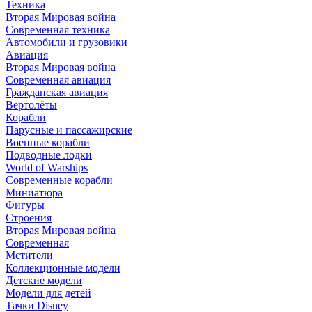
Техника
Вторая Мировая война
Современная техника
Автомобили и грузовики
Авиация
Вторая Мировая война
Современная авиация
Гражданская авиация
Вертолёты
Корабли
Парусные и пассажирские
Военные корабли
Подводные лодки
World of Warships
Современные корабли
Миниатюра
Фигуры
Строения
Вторая Мировая война
Современная
Мстители
Коллекционные модели
Детские модели
Модели для детей
Тачки Disney