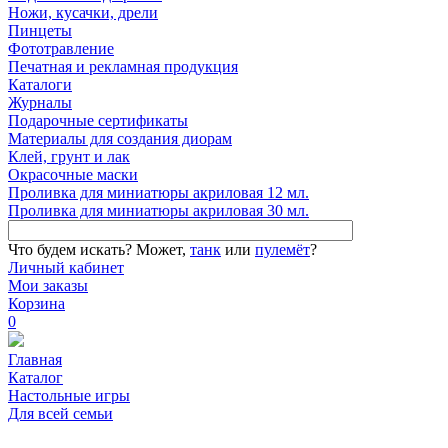
Ножи, кусачки, дрели
Пинцеты
Фототравление
Печатная и рекламная продукция
Каталоги
Журналы
Подарочные сертификаты
Материалы для создания диорам
Клей, грунт и лак
Окрасочные маски
Проливка для миниатюры акриловая 12 мл.
Проливка для миниатюры акриловая 30 мл.
Что будем искать?
Может,
танк
или
пулемёт
?
Личный кабинет
Мои заказы
Корзина
0
Главная
Каталог
Настольные игры
Для всей семьи