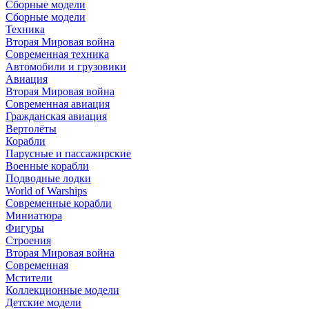
Сборные модели
Сборные модели
Техника
Вторая Мировая война
Современная техника
Автомобили и грузовики
Авиация
Вторая Мировая война
Современная авиация
Гражданская авиация
Вертолёты
Корабли
Парусные и пассажирские
Военные корабли
Подводные лодки
World of Warships
Современные корабли
Миниатюра
Фигуры
Строения
Вторая Мировая война
Современная
Мстители
Коллекционные модели
Детские модели