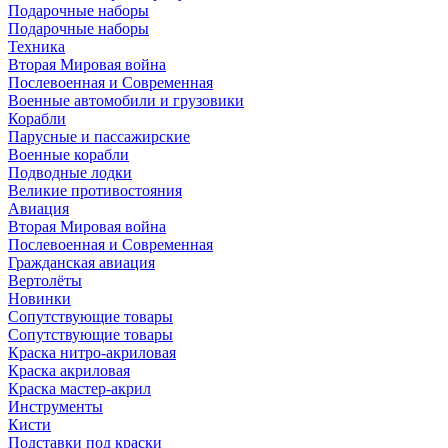
Подарочные наборы
Подарочные наборы
Техника
Вторая Мировая война
Послевоенная и Современная
Военные автомобили и грузовики
Корабли
Парусные и пассажирские
Военные корабли
Подводные лодки
Великие противостояния
Авиация
Вторая Мировая война
Послевоенная и Современная
Гражданская авиация
Вертолёты
Новинки
Сопутствующие товары
Сопутствующие товары
Краска нитро-акриловая
Краска акриловая
Краска мастер-акрил
Инструменты
Кисти
Подставки под краски