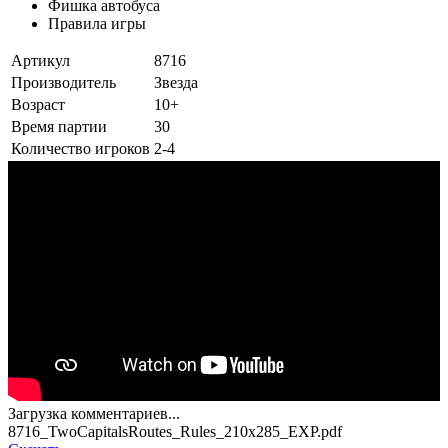
Фишка автобуса
Правила игры
Артикул
8716
Производитель
Звезда
Возраст
10+
Время партии
30
Количество игроков
2-4
Загрузка комментариев...
8716_TwoCapitalsRoutes_Rules_210x285_EXP.pdf