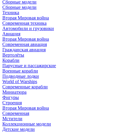
Сборные модели
Сборные модели
Техника
Вторая Мировая война
Современная техника
Автомобили и грузовики
Авиация
Вторая Мировая война
Современная авиация
Гражданская авиация
Вертолёты
Корабли
Парусные и пассажирские
Военные корабли
Подводные лодки
World of Warships
Современные корабли
Миниатюра
Фигуры
Строения
Вторая Мировая война
Современная
Мстители
Коллекционные модели
Детские модели