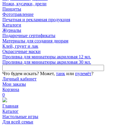
Ножи, кусачки, дрели
Пинцеты
Фототравление
Печатная и рекламная продукция
Каталоги
Журналы
Подарочные сертификаты
Материалы для создания диорам
Клей, грунт и лак
Окрасочные маски
Проливка для миниатюры акриловая 12 мл.
Проливка для миниатюры акриловая 30 мл.
Что будем искать?
Может,
танк
или
пулемёт
?
Личный кабинет
Мои заказы
Корзина
0
Главная
Каталог
Настольные игры
Для всей семьи