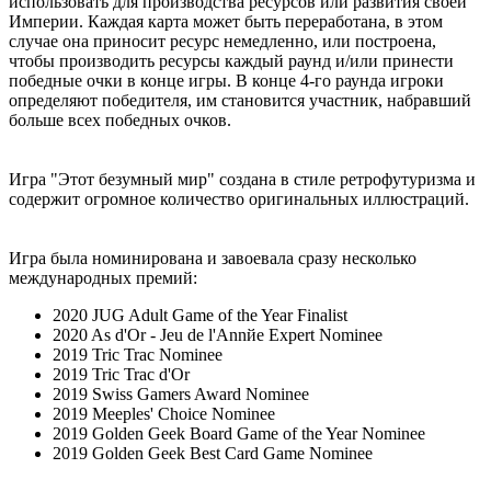
использовать для производства ресурсов или развития своей
Империи. Каждая карта может быть переработана, в этом
случае она приносит ресурс немедленно, или построена,
чтобы производить ресурсы каждый раунд и/или принести
победные очки в конце игры. В конце 4-го раунда игроки
определяют победителя, им становится участник, набравший
больше всех победных очков.
Игра "Этот безумный мир" создана в стиле ретрофутуризма и
содержит огромное количество оригинальных иллюстраций.
Игра была номинирована и завоевала сразу несколько
международных премий:
2020 JUG Adult Game of the Year Finalist
2020 As d'Or - Jeu de l'Annйe Expert Nominee
2019 Tric Trac Nominee
2019 Tric Trac d'Or
2019 Swiss Gamers Award Nominee
2019 Meeples' Choice Nominee
2019 Golden Geek Board Game of the Year Nominee
2019 Golden Geek Best Card Game Nominee