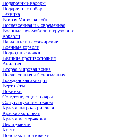
Подарочные наборы
Подарочные наборы
Техника
Вторая Мировая война
Послевоенная и Современная
Военные автомобили и грузовики
Корабли
Парусные и пассажирские
Военные корабли
Подводные лодки
Великие противостояния
Авиация
Вторая Мировая война
Послевоенная и Современная
Гражданская авиация
Вертолёты
Новинки
Сопутствующие товары
Сопутствующие товары
Краска нитро-акриловая
Краска акриловая
Краска мастер-акрил
Инструменты
Кисти
Подставки под краски