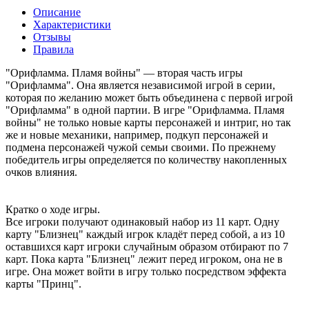
Описание
Характеристики
Отзывы
Правила
"Орифламма. Пламя войны" — вторая часть игры
"Орифламма". Она является независимой игрой в серии,
которая по желанию может быть объединена с первой игрой
"Орифламма" в одной партии. В игре "Орифламма. Пламя
войны" не только новые карты персонажей и интриг, но так
же и новые механики, например, подкуп персонажей и
подмена персонажей чужой семьи своими. По прежнему
победитель игры определяется по количеству накопленных
очков влияния.
Кратко о ходе игры.
Все игроки получают одинаковый набор из 11 карт. Одну
карту "Близнец" каждый игрок кладёт перед собой, а из 10
оставшихся карт игроки случайным образом отбирают по 7
карт. Пока карта "Близнец" лежит перед игроком, она не в
игре. Она может войти в игру только посредством эффекта
карты "Принц".