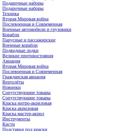
Подарочные наборы
Подарочные наборы
Техника
Вторая Мировая война
Послевоенная и Современная
Военные автомобили и грузовики
Корабли
Парусные и пассажирские
Военные корабли
Подводные лодки
Великие противостояния
Авиация
Вторая Мировая война
Послевоенная и Современная
Гражданская авиация
Вертолёты
Новинки
Сопутствующие товары
Сопутствующие товары
Краска нитро-акриловая
Краска акриловая
Краска мастер-акрил
Инструменты
Кисти
Подставки под краски