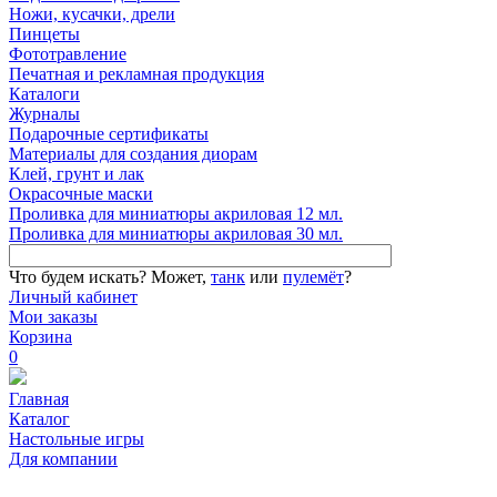
Ножи, кусачки, дрели
Пинцеты
Фототравление
Печатная и рекламная продукция
Каталоги
Журналы
Подарочные сертификаты
Материалы для создания диорам
Клей, грунт и лак
Окрасочные маски
Проливка для миниатюры акриловая 12 мл.
Проливка для миниатюры акриловая 30 мл.
Что будем искать?
Может,
танк
или
пулемёт
?
Личный кабинет
Мои заказы
Корзина
0
Главная
Каталог
Настольные игры
Для компании