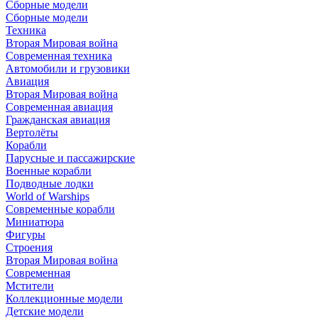
Сборные модели
Сборные модели
Техника
Вторая Мировая война
Современная техника
Автомобили и грузовики
Авиация
Вторая Мировая война
Современная авиация
Гражданская авиация
Вертолёты
Корабли
Парусные и пассажирские
Военные корабли
Подводные лодки
World of Warships
Современные корабли
Миниатюра
Фигуры
Строения
Вторая Мировая война
Современная
Мстители
Коллекционные модели
Детские модели