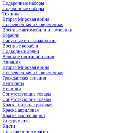
Подарочные наборы
Подарочные наборы
Техника
Вторая Мировая война
Послевоенная и Современная
Военные автомобили и грузовики
Корабли
Парусные и пассажирские
Военные корабли
Подводные лодки
Великие противостояния
Авиация
Вторая Мировая война
Послевоенная и Современная
Гражданская авиация
Вертолёты
Новинки
Сопутствующие товары
Сопутствующие товары
Краска нитро-акриловая
Краска акриловая
Краска мастер-акрил
Инструменты
Кисти
Подставки под краски