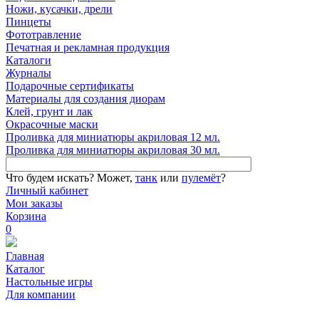
Ножи, кусачки, дрели
Пинцеты
Фототравление
Печатная и рекламная продукция
Каталоги
Журналы
Подарочные сертификаты
Материалы для создания диорам
Клей, грунт и лак
Окрасочные маски
Проливка для миниатюры акриловая 12 мл.
Проливка для миниатюры акриловая 30 мл.
Что будем искать?
Может,
танк
или
пулемёт
?
Личный кабинет
Мои заказы
Корзина
0
Главная
Каталог
Настольные игры
Для компании