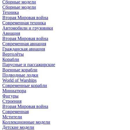
Сборные модели
Сборные модели
Техника
Вторая Мировая война
Современная техника
Автомобили и грузовики
Авиация
Вторая Мировая война
Современная авиация
Гражданская авиация
Вертолёты
Корабли
Парусные и пассажирские
Военные корабли
Подводные лодки
World of Warships
Современные корабли
Миниатюра
Фигуры
Строения
Вторая Мировая война
Современная
Мстители
Коллекционные модели
Детские модели