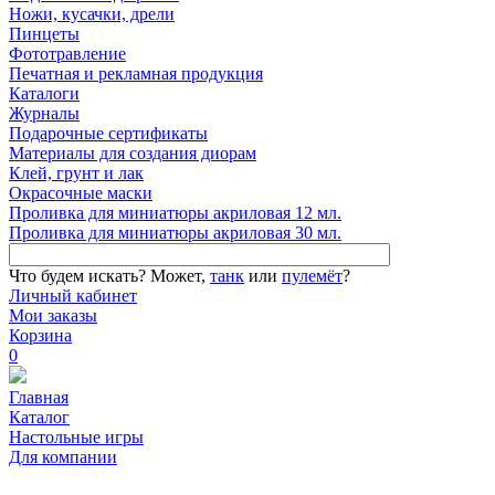
Ножи, кусачки, дрели
Пинцеты
Фототравление
Печатная и рекламная продукция
Каталоги
Журналы
Подарочные сертификаты
Материалы для создания диорам
Клей, грунт и лак
Окрасочные маски
Проливка для миниатюры акриловая 12 мл.
Проливка для миниатюры акриловая 30 мл.
Что будем искать?
Может,
танк
или
пулемёт
?
Личный кабинет
Мои заказы
Корзина
0
Главная
Каталог
Настольные игры
Для компании