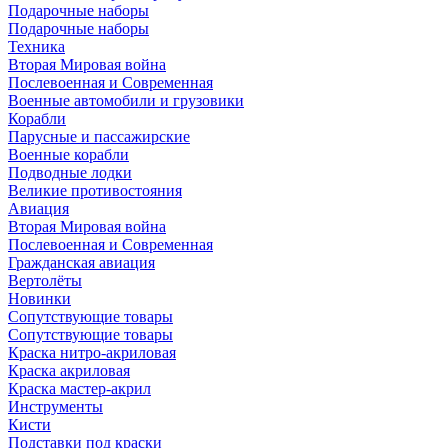
Подарочные наборы
Подарочные наборы
Техника
Вторая Мировая война
Послевоенная и Современная
Военные автомобили и грузовики
Корабли
Парусные и пассажирские
Военные корабли
Подводные лодки
Великие противостояния
Авиация
Вторая Мировая война
Послевоенная и Современная
Гражданская авиация
Вертолёты
Новинки
Сопутствующие товары
Сопутствующие товары
Краска нитро-акриловая
Краска акриловая
Краска мастер-акрил
Инструменты
Кисти
Подставки под краски