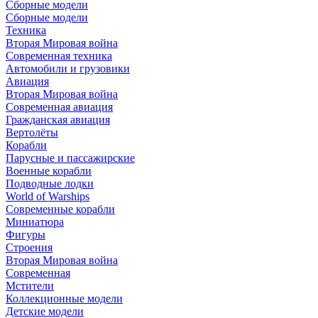
Сборные модели
Сборные модели
Техника
Вторая Мировая война
Современная техника
Автомобили и грузовики
Авиация
Вторая Мировая война
Современная авиация
Гражданская авиация
Вертолёты
Корабли
Парусные и пассажирские
Военные корабли
Подводные лодки
World of Warships
Современные корабли
Миниатюра
Фигуры
Строения
Вторая Мировая война
Современная
Мстители
Коллекционные модели
Детские модели