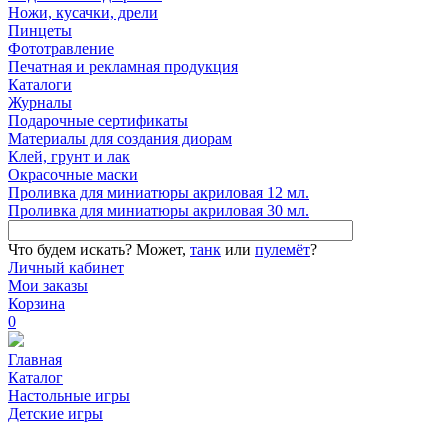
Ножи, кусачки, дрели
Пинцеты
Фототравление
Печатная и рекламная продукция
Каталоги
Журналы
Подарочные сертификаты
Материалы для создания диорам
Клей, грунт и лак
Окрасочные маски
Проливка для миниатюры акриловая 12 мл.
Проливка для миниатюры акриловая 30 мл.
Что будем искать?
Может,
танк
или
пулемёт
?
Личный кабинет
Мои заказы
Корзина
0
Главная
Каталог
Настольные игры
Детские игры