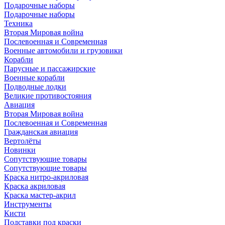
Подарочные наборы
Подарочные наборы
Техника
Вторая Мировая война
Послевоенная и Современная
Военные автомобили и грузовики
Корабли
Парусные и пассажирские
Военные корабли
Подводные лодки
Великие противостояния
Авиация
Вторая Мировая война
Послевоенная и Современная
Гражданская авиация
Вертолёты
Новинки
Сопутствующие товары
Сопутствующие товары
Краска нитро-акриловая
Краска акриловая
Краска мастер-акрил
Инструменты
Кисти
Подставки под краски