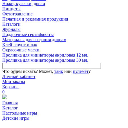
Ножи, кусачки, дрели
Пинцеты
Фототравление
Печатная и рекламная продукция
Каталоги
Журналы
Подарочные сертификаты
Материалы для создания диорам
Клей, грунт и лак
Окрасочные маски
Проливка для миниатюры акриловая 12 мл.
Проливка для миниатюры акриловая 30 мл.
Что будем искать?
Может,
танк
или
пулемёт
?
Личный кабинет
Мои заказы
Корзина
0
Главная
Каталог
Настольные игры
Детские игры