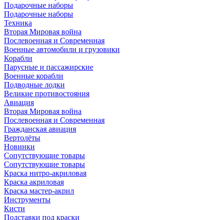
Подарочные наборы
Подарочные наборы
Техника
Вторая Мировая война
Послевоенная и Современная
Военные автомобили и грузовики
Корабли
Парусные и пассажирские
Военные корабли
Подводные лодки
Великие противостояния
Авиация
Вторая Мировая война
Послевоенная и Современная
Гражданская авиация
Вертолёты
Новинки
Сопутствующие товары
Сопутствующие товары
Краска нитро-акриловая
Краска акриловая
Краска мастер-акрил
Инструменты
Кисти
Подставки под краски