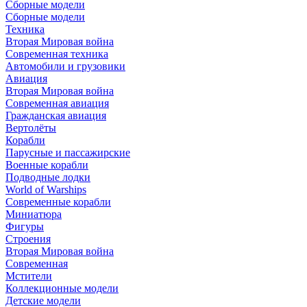
Сборные модели
Сборные модели
Техника
Вторая Мировая война
Современная техника
Автомобили и грузовики
Авиация
Вторая Мировая война
Современная авиация
Гражданская авиация
Вертолёты
Корабли
Парусные и пассажирские
Военные корабли
Подводные лодки
World of Warships
Современные корабли
Миниатюра
Фигуры
Строения
Вторая Мировая война
Современная
Мстители
Коллекционные модели
Детские модели