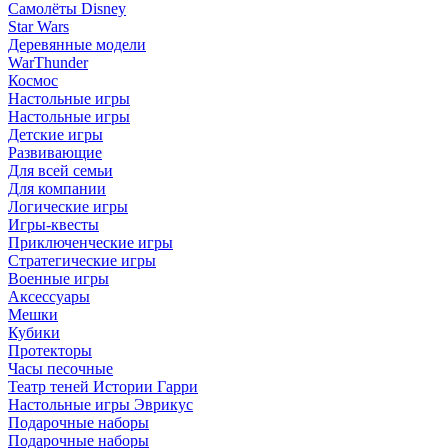
Самолёты Disney
Star Wars
Деревянные модели
WarThunder
Космос
Настольные игры
Настольные игры
Детские игры
Развивающие
Для всей семьи
Для компании
Логические игры
Игры-квесты
Приключенческие игры
Стратегические игры
Военные игры
Аксессуары
Мешки
Кубики
Протекторы
Часы песочные
Театр теней Истории Гарри
Настольные игры Эврикус
Подарочные наборы
Подарочные наборы