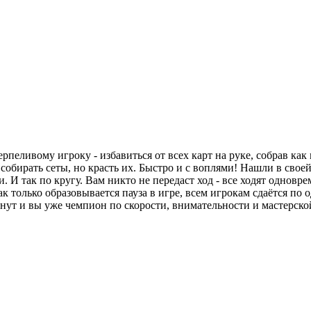
рпеливому игроку - избавиться от всех карт на руке, собрав как
 собирать сеты, но красть их. Быстро и с воплями! Нашли в свое
и. И так по кругу. Вам никто не передаст ход - все ходят одновр
к только образовывается пауза в игре, всем игрокам сдаётся по 
инут и вы уже чемпион по скорости, внимательности и мастерско