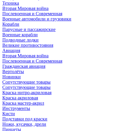
Техника
Вторая Мировая война
Послевоенная и Современная
Военные автомобили и грузовики
Корабли
Парусные и пассажирские
Военные корабли
Подводные лодки
Великие противостояния
Авиация
Вторая Мировая война
Послевоенная и Современная
Гражданская авиация
Вертолёты
Новинки
Сопутствующие товары
Сопутствующие товары
Краска нитро-акриловая
Краска акриловая
Краска мастер-акрил
Инструменты
Кисти
Подставки под краски
Ножи, кусачки, дрели
Пинцеты