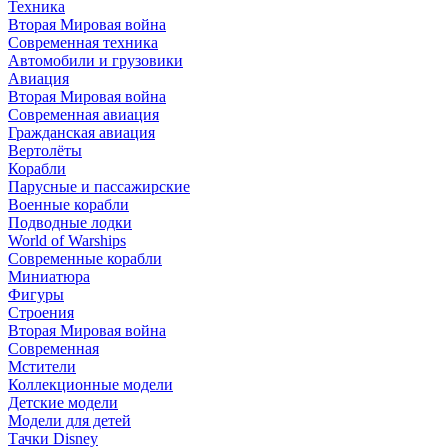
Техника
Вторая Мировая война
Современная техника
Автомобили и грузовики
Авиация
Вторая Мировая война
Современная авиация
Гражданская авиация
Вертолёты
Корабли
Парусные и пассажирские
Военные корабли
Подводные лодки
World of Warships
Современные корабли
Миниатюра
Фигуры
Строения
Вторая Мировая война
Современная
Мстители
Коллекционные модели
Детские модели
Модели для детей
Тачки Disney