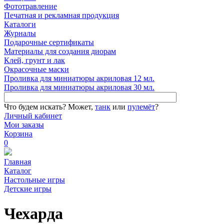
Фототравление
Печатная и рекламная продукция
Каталоги
Журналы
Подарочные сертификаты
Материалы для создания диорам
Клей, грунт и лак
Окрасочные маски
Проливка для миниатюры акриловая 12 мл.
Проливка для миниатюры акриловая 30 мл.
Что будем искать?
Может,
танк
или
пулемёт
?
Личный кабинет
Мои заказы
Корзина
0
Главная
Каталог
Настольные игры
Детские игры
Чехарда