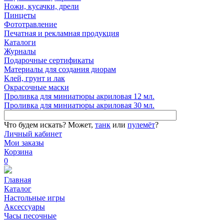
Ножи, кусачки, дрели
Пинцеты
Фототравление
Печатная и рекламная продукция
Каталоги
Журналы
Подарочные сертификаты
Материалы для создания диорам
Клей, грунт и лак
Окрасочные маски
Проливка для миниатюры акриловая 12 мл.
Проливка для миниатюры акриловая 30 мл.
Что будем искать?
Может,
танк
или
пулемёт
?
Личный кабинет
Мои заказы
Корзина
0
Главная
Каталог
Настольные игры
Аксессуары
Часы песочные