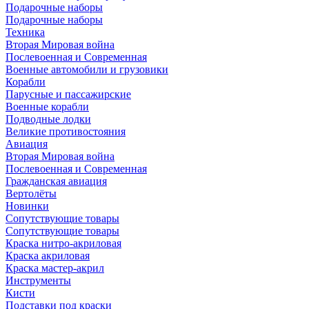
Подарочные наборы
Подарочные наборы
Техника
Вторая Мировая война
Послевоенная и Современная
Военные автомобили и грузовики
Корабли
Парусные и пассажирские
Военные корабли
Подводные лодки
Великие противостояния
Авиация
Вторая Мировая война
Послевоенная и Современная
Гражданская авиация
Вертолёты
Новинки
Сопутствующие товары
Сопутствующие товары
Краска нитро-акриловая
Краска акриловая
Краска мастер-акрил
Инструменты
Кисти
Подставки под краски