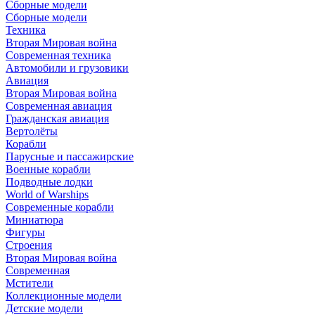
Сборные модели
Сборные модели
Техника
Вторая Мировая война
Современная техника
Автомобили и грузовики
Авиация
Вторая Мировая война
Современная авиация
Гражданская авиация
Вертолёты
Корабли
Парусные и пассажирские
Военные корабли
Подводные лодки
World of Warships
Современные корабли
Миниатюра
Фигуры
Строения
Вторая Мировая война
Современная
Мстители
Коллекционные модели
Детские модели