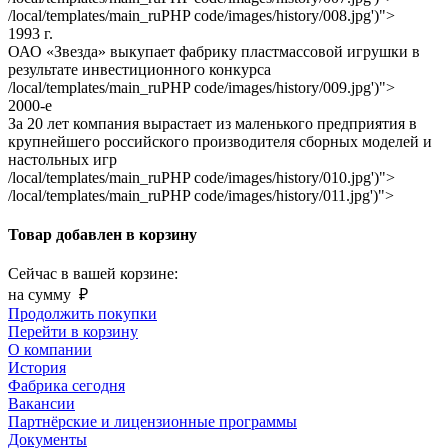
/local/templates/main_ru
PHP code
/images/history/008.jpg')">
1993 г.
ОАО «Звезда» выкупает фабрику пластмассовой игрушки в
результате инвестиционного конкурса
/local/templates/main_ru
PHP code
/images/history/009.jpg')">
2000-е
За 20 лет компания вырастает из маленького предприятия в
крупнейшего российского производителя сборных моделей и
настольных игр
/local/templates/main_ru
PHP code
/images/history/010.jpg')">
/local/templates/main_ru
PHP code
/images/history/011.jpg')">
Товар добавлен в корзину
Сейчас в вашей корзине:
на сумму
₽
Продолжить покупки
Перейти в корзину
О компании
История
Фабрика сегодня
Вакансии
Партнёрские и лицензионные программы
Документы