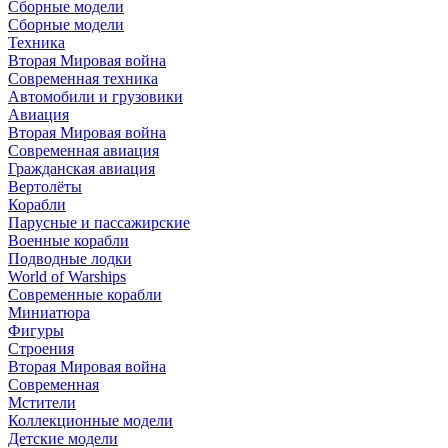
Сборные модели
Сборные модели
Техника
Вторая Мировая война
Современная техника
Автомобили и грузовики
Авиация
Вторая Мировая война
Современная авиация
Гражданская авиация
Вертолёты
Корабли
Парусные и пассажирские
Военные корабли
Подводные лодки
World of Warships
Современные корабли
Миниатюра
Фигуры
Строения
Вторая Мировая война
Современная
Мстители
Коллекционные модели
Детские модели