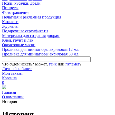
Ножи, кусачки, дрели
Пинцеты
Фототравление
Печатная и рекламная продукция
Каталоги
Журналы
Подарочные сертификаты
Материалы для создания диорам
Клей, грунт и лак
Окрасочные маски
Проливка для миниатюры акриловая 12 мл.
Проливка для миниатюры акриловая 30 мл.
Что будем искать?
Может,
танк
или
пулемёт
?
Личный кабинет
Мои заказы
Корзина
0
Главная
О компании
История
История