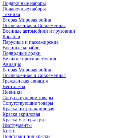
Подарочные наборы
Подарочные наборы
Техника
Вторая Мировая война
Послевоенная и Современная
Военные автомобили и грузовики
Корабли
Парусные и пассажирские
Военные корабли
Подводные лодки
Великие противостояния
Авиация
Вторая Мировая война
Послевоенная и Современная
Гражданская авиация
Вертолёты
Новинки
Сопутствующие товары
Сопутствующие товары
Краска нитро-акриловая
Краска акриловая
Краска мастер-акрил
Инструменты
Кисти
Подставки под краски