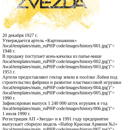
20 декабря 1927 г.
Утверждается артель «Картонажник»
/local/templates/main_ru
PHP code
/images/history/001.jpg')">
1948 г.
В продажу поступает конь-качалка из папье-маше
/local/templates/main_ru
PHP code
/images/history/002.jpg')">
/local/templates/main_ru
PHP code
/images/history/003.jpg')">
1953 г.
Артели предоставляют гектар земли в посёлке Лобня под
строительство фабрики и развитие пластмассовой игрушки
/local/templates/main_ru
PHP code
/images/history/004.jpg')">
/local/templates/main_ru
PHP code
/images/history/005.jpg')">
1990 г.
Зафиксирован выпуск 1 240 000 штук игрушек в год
/local/templates/main_ru
PHP code
/images/history/006.jpg')">
1 июля 1990 г.
Регистрация АП «Звезда» и в 1991 году предприятие
выпускает сборную модель «Набор Красная Арминя №1»
/local/templates/main_ru
PHP code
/images/history/007.jpg')">