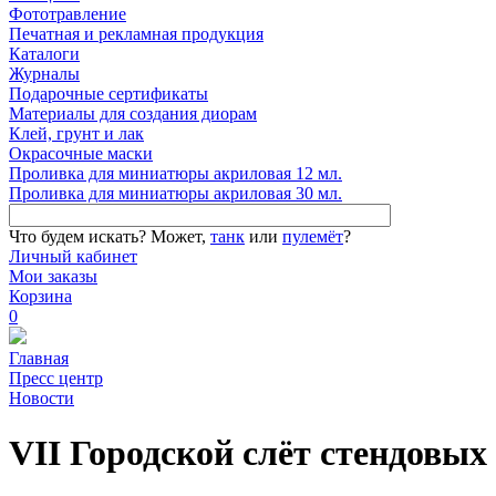
Фототравление
Печатная и рекламная продукция
Каталоги
Журналы
Подарочные сертификаты
Материалы для создания диорам
Клей, грунт и лак
Окрасочные маски
Проливка для миниатюры акриловая 12 мл.
Проливка для миниатюры акриловая 30 мл.
Что будем искать?
Может,
танк
или
пулемёт
?
Личный кабинет
Мои заказы
Корзина
0
Главная
Пресс центр
Новости
VII Городской слёт стендовы