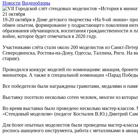
Новости
Видеообзоры
21 октября
19-20 октября в Доме детского творчества «На 9-ой линии» п
обмен опытом, формирование у подрастающего поколения интер
образования обучающихся, воспитания гражданственности и па
войне, которое будет отмечаться в 2020 году.
Участниками слёта стали около 200 моделистов из Санкт-Пете
Северодвинска, Ростова-на-Дону, Одессы, Таллина, Риги. На выс
старше).
Проводился конкурс моделей по номинациям: авиация, бронетехни
миниатюра. А также в специальной номинации «Парад Победы
Все победители были награждены грамотами, медалями и пам
Выставку посетило несколько сотен человек, многие из которы
Во время выставки было проведено несколько мастер-классов.
«Стендовый моделизм» (педагог Костылев В.Ю.) Дмитрий Само
Для более опытных моделистов были проведены мастер-классы 
роспись шанцевого инструмента, работа с металликами в авиац