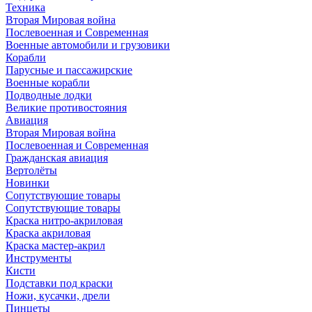
Техника
Вторая Мировая война
Послевоенная и Современная
Военные автомобили и грузовики
Корабли
Парусные и пассажирские
Военные корабли
Подводные лодки
Великие противостояния
Авиация
Вторая Мировая война
Послевоенная и Современная
Гражданская авиация
Вертолёты
Новинки
Сопутствующие товары
Сопутствующие товары
Краска нитро-акриловая
Краска акриловая
Краска мастер-акрил
Инструменты
Кисти
Подставки под краски
Ножи, кусачки, дрели
Пинцеты