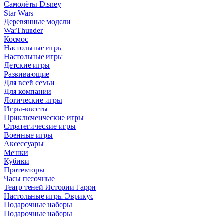
Самолёты Disney
Star Wars
Деревянные модели
WarThunder
Космос
Настольные игры
Настольные игры
Детские игры
Развивающие
Для всей семьи
Для компании
Логические игры
Игры-квесты
Приключенческие игры
Стратегические игры
Военные игры
Аксессуары
Мешки
Кубики
Протекторы
Часы песочные
Театр теней Истории Гарри
Настольные игры Эврикус
Подарочные наборы
Подарочные наборы