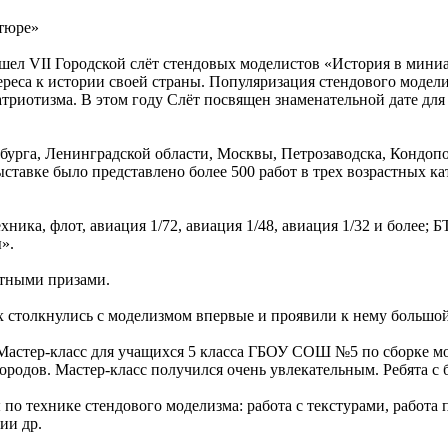
рошел VII Городской слёт стендовых моделистов «История в мин
еса к истории своей страны. Популяризация стендового модели
триотизма. В этом году Слёт посвящен знаменательной дате дл
рбурга, Ленинградской области, Москвы, Петрозаводска, Кондоп
тавке было представлено более 500 работ в трех возрастных кате
ка, флот, авиация 1/72, авиация 1/48, авиация 1/32 и более; БТТ
».
ятными призами.
х столкнулись с моделизмом впервые и проявили к нему большой
 Мастер-класс для учащихся 5 класса ГБОУ СОШ №5 по сборке м
родов. Мастер-класс получился очень увлекательным. Ребята с 
по технике стендового моделизма: работа с текстурами, работа
ии др.