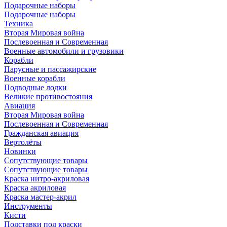
Подарочные наборы
Подарочные наборы
Техника
Вторая Мировая война
Послевоенная и Современная
Военные автомобили и грузовики
Корабли
Парусные и пассажирские
Военные корабли
Подводные лодки
Великие противостояния
Авиация
Вторая Мировая война
Послевоенная и Современная
Гражданская авиация
Вертолёты
Новинки
Сопутствующие товары
Сопутствующие товары
Краска нитро-акриловая
Краска акриловая
Краска мастер-акрил
Инструменты
Кисти
Подставки под краски