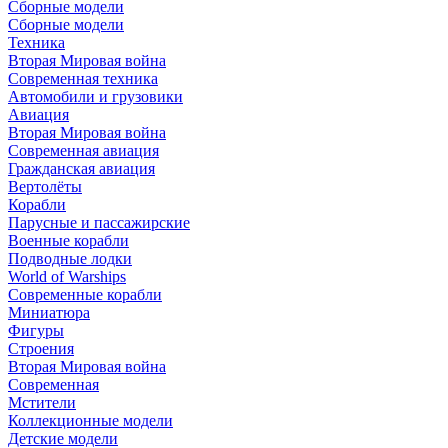
Сборные модели
Сборные модели
Техника
Вторая Мировая война
Современная техника
Автомобили и грузовики
Авиация
Вторая Мировая война
Современная авиация
Гражданская авиация
Вертолёты
Корабли
Парусные и пассажирские
Военные корабли
Подводные лодки
World of Warships
Современные корабли
Миниатюра
Фигуры
Строения
Вторая Мировая война
Современная
Мстители
Коллекционные модели
Детские модели