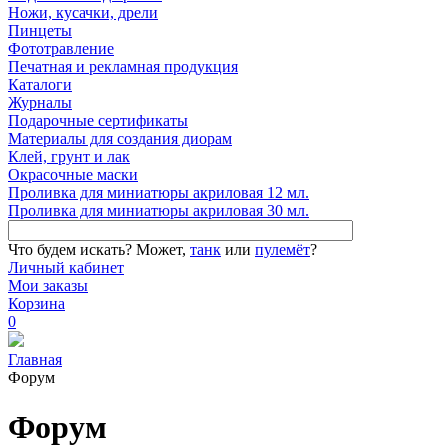
Ножи, кусачки, дрели
Пинцеты
Фототравление
Печатная и рекламная продукция
Каталоги
Журналы
Подарочные сертификаты
Материалы для создания диорам
Клей, грунт и лак
Окрасочные маски
Проливка для миниатюры акриловая 12 мл.
Проливка для миниатюры акриловая 30 мл.
Что будем искать?
Может,
танк
или
пулемёт
?
Личный кабинет
Мои заказы
Корзина
0
Главная
Форум
Форум