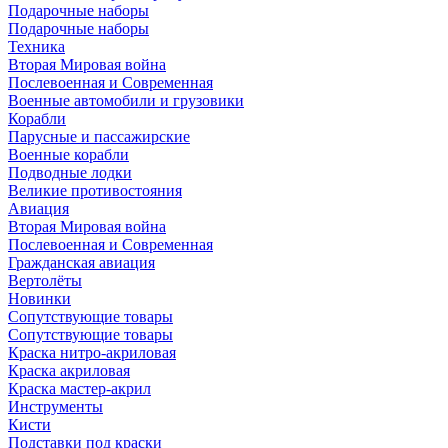
Подарочные наборы
Подарочные наборы
Техника
Вторая Мировая война
Послевоенная и Современная
Военные автомобили и грузовики
Корабли
Парусные и пассажирские
Военные корабли
Подводные лодки
Великие противостояния
Авиация
Вторая Мировая война
Послевоенная и Современная
Гражданская авиация
Вертолёты
Новинки
Сопутствующие товары
Сопутствующие товары
Краска нитро-акриловая
Краска акриловая
Краска мастер-акрил
Инструменты
Кисти
Подставки под краски