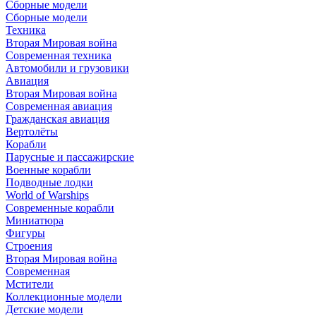
Сборные модели
Сборные модели
Техника
Вторая Мировая война
Современная техника
Автомобили и грузовики
Авиация
Вторая Мировая война
Современная авиация
Гражданская авиация
Вертолёты
Корабли
Парусные и пассажирские
Военные корабли
Подводные лодки
World of Warships
Современные корабли
Миниатюра
Фигуры
Строения
Вторая Мировая война
Современная
Мстители
Коллекционные модели
Детские модели