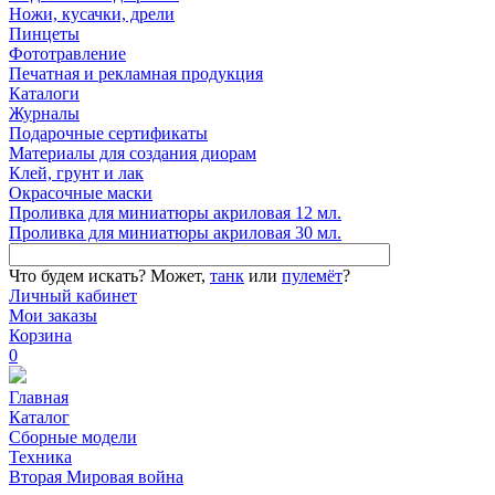
Ножи, кусачки, дрели
Пинцеты
Фототравление
Печатная и рекламная продукция
Каталоги
Журналы
Подарочные сертификаты
Материалы для создания диорам
Клей, грунт и лак
Окрасочные маски
Проливка для миниатюры акриловая 12 мл.
Проливка для миниатюры акриловая 30 мл.
Что будем искать?
Может,
танк
или
пулемёт
?
Личный кабинет
Мои заказы
Корзина
0
Главная
Каталог
Сборные модели
Техника
Вторая Мировая война