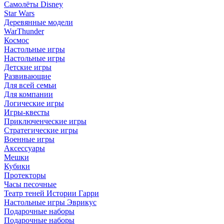
Самолёты Disney
Star Wars
Деревянные модели
WarThunder
Космос
Настольные игры
Настольные игры
Детские игры
Развивающие
Для всей семьи
Для компании
Логические игры
Игры-квесты
Приключенческие игры
Стратегические игры
Военные игры
Аксессуары
Мешки
Кубики
Протекторы
Часы песочные
Театр теней Истории Гарри
Настольные игры Эврикус
Подарочные наборы
Подарочные наборы