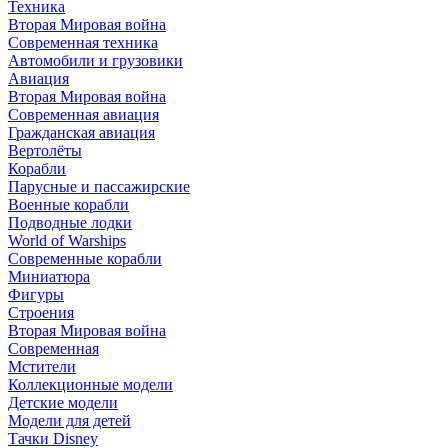
Техника
Вторая Мировая война
Современная техника
Автомобили и грузовики
Авиация
Вторая Мировая война
Современная авиация
Гражданская авиация
Вертолёты
Корабли
Парусные и пассажирские
Военные корабли
Подводные лодки
World of Warships
Современные корабли
Миниатюра
Фигуры
Строения
Вторая Мировая война
Современная
Мстители
Коллекционные модели
Детские модели
Модели для детей
Тачки Disney