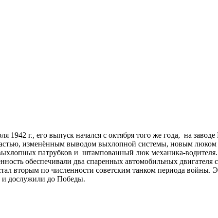
 1942 г., его выпуск начался с октября того же года, на заводе 
астью, изменённым выводом выхлопной системы, новым люком ме
я выхлопных патрубков и штампованный люк механика-водителя.
енность обеспечивали два спаренных автомобильных двигателя 
 стал вторым по численности советским танком периода войны.
 и дослужили до Победы.