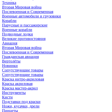
Техника
Вторая Мировая война
Послевоенная и Современная
Военные автомобили и грузовики
Корабли
Парусные и пассажирские
Военные корабли
Подводные лодки
Великие противостояния
Авиация
Вторая Мировая война
Послевоенная и Современная
Гражданская авиация
Вертолёты
Новинки
Сопутствующие товары
Сопутствующие товары
Краска нитро-акриловая
Краска акриловая
Краска мастер-акрил
Инструменты
Кисти
Подставки под краски
Ножи, кусачки, дрели
Пинцеты