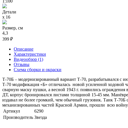
1:100
Детали
х 16
Размер, см
4,3
399 ₽
Описание
Характеристики
Видеообзор (1)
Отзывы
Схема сборки и окраски
Т-70Б – модернизированный вариант Т-70, разрабатывался с июля
Т-70 модификация «Б» отличалась новой усиленной ходовой ч
сварную маску пушки, а весной 1943 г. появились ограждени
ДТ, корпус бронировался листами толщиной 15-45 мм. Манёвр
издавал не более громкий, чем обычный грузовик. Танк Т-70Б
механизированных частей Красной Армии, прошли всю войну
Артикул
6290
Производитель
Звезда