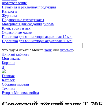
Фототравление
Печатная и рекламная продукция
Каталоги
Журналы
Подарочные сертификаты
Материалы для создания диорам
Клей, грунт и лак
Окрасочные маски
Проливка для миниатюры акриловая 12 мл.
Проливка для миниатюры акриловая 30 мл.
Что будем искать?
Может,
танк
или
пулемёт
?
Личный кабинет
Мои заказы
Корзина
0
Главная
Каталог
Сборные модели
Техника
Вторая Мировая война
Советский лёгкий танк Т-70Б