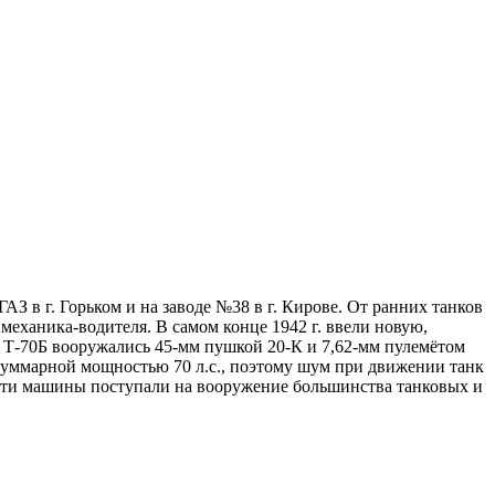
ГАЗ в г. Горьком и на заводе №38 в г. Кирове. От ранних танков
ханика-водителя. В самом конце 1942 г. ввели новую,
 Т-70Б вооружались 45-мм пушкой 20-К и 7,62-мм пулемётом
суммарной мощностью 70 л.с., поэтому шум при движении танк
 Эти машины поступали на вооружение большинства танковых и